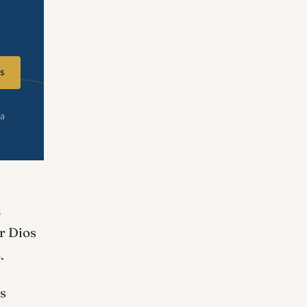
s
ra
n
r Dios
.
as