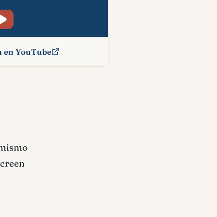
ón en YouTube
ado
l mismo
 creen