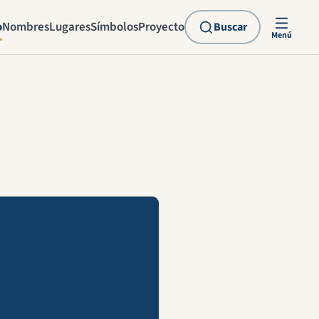
o
Nombres
Lugares
Símbolos
Proyecto
Buscar
Menú
explicación en vídeo