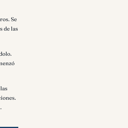
ros. Se
s de las
dolo.
omenzó
 las
ciones.
.