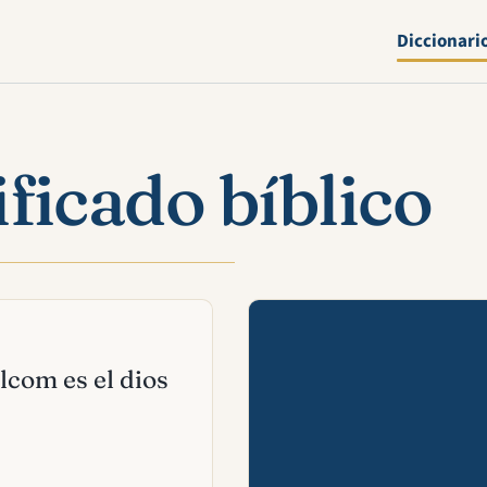
Diccionari
ficado bíblico
Mira esta 
ilcom es el dios