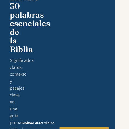
30
palabras
esenciales
de
la
Biblia
Significados
claros,
contexto
y
pasajes
clave
en
una
guía
preparada
Correo electrónico