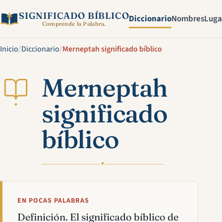
SIGNIFICADO BÍBLICO
Diccionario
Nombres
Luga
Comprende la Palabra.
Inicio
/
Diccionario
/
Merneptah significado bíblico
Merneptah
significado
✦
bíblico
✦
EN POCAS PALABRAS
Definición. El significado bíblico de