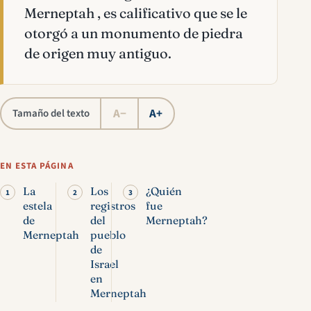
Merneptah , es calificativo que se le
otorgó a un monumento de piedra
de origen muy antiguo.
A−
A+
Tamaño del texto
EN ESTA PÁGINA
La
Los
¿Quién
estela
registros
fue
de
del
Merneptah?
Merneptah
pueblo
de
Israel
en
Merneptah