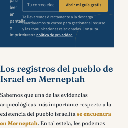
para
Abrir mi guía gratis
leer
en
Te llevaremos directamente a la descarga.
pantalla
Guardaremos tu correo para gestionar el recurso
o
y las comunicaciones relacionadas. Consulta
imprimir.
nuestra
política de privacidad
.
Los registros del pueblo de
Israel en Merneptah
Sabemos que una de las evidencias
arqueológicas más importante respecto a la
existencia del pueblo israelita
se encuentra
en Merneptah
. En tal estela, les podemos