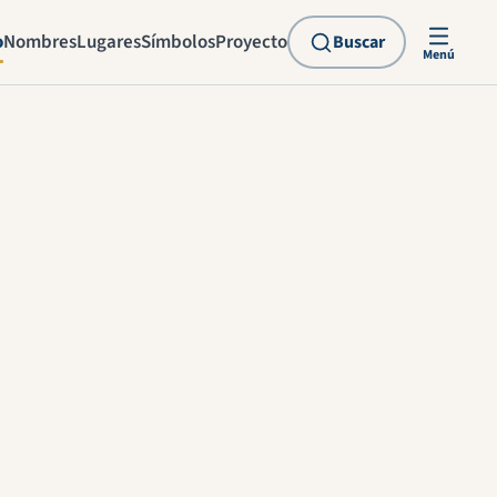
o
Nombres
Lugares
Símbolos
Proyecto
Buscar
Menú