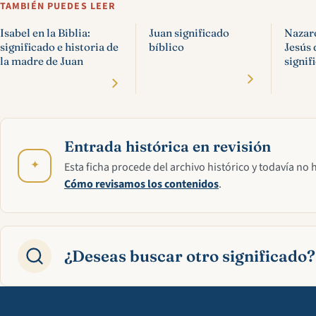
TAMBIÉN PUEDES LEER
Isabel en la Biblia:
Juan significado
Nazare
significado e historia de
bíblico
Jesús 
la madre de Juan
signif
Entrada histórica en revisión
✦
Esta ficha procede del archivo histórico y todavía no 
Cómo revisamos los contenidos
.
¿Deseas buscar otro significado?