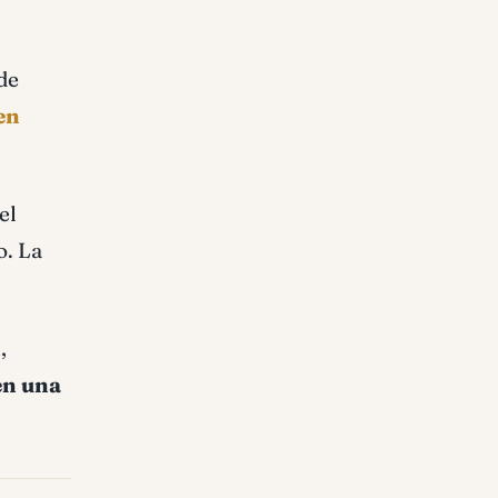
de
en
el
o. La
,
 en una