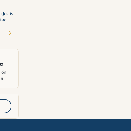
e jesús
lico
22
ción
26