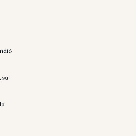
endió
, su
la