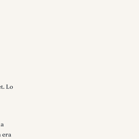
t. Lo
la
n era