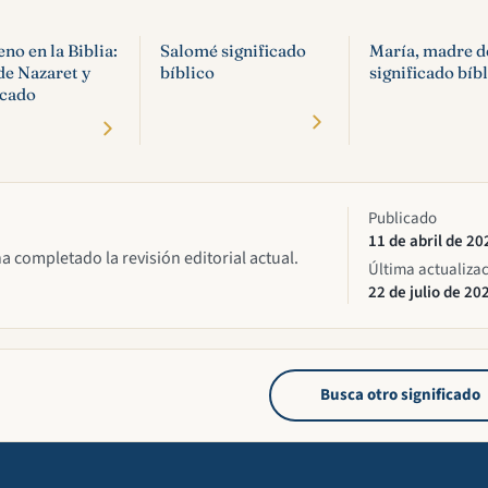
no en la Biblia:
Salomé significado
María, madre d
de Nazaret y
bíblico
significado bíb
icado
Publicado
11 de abril de 20
ha completado la revisión editorial actual.
Última actualiza
22 de julio de 20
Busca otro significado