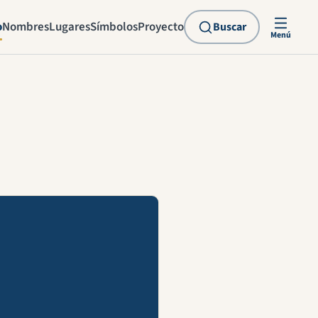
o
Nombres
Lugares
Símbolos
Proyecto
Buscar
Menú
explicación en vídeo