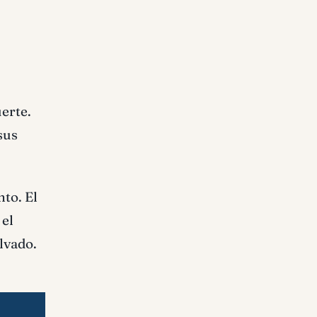
erte.
sus
to. El
 el
lvado.