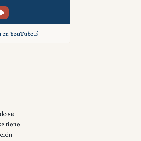
ón en YouTube
lico
lo se
e tiene
ación