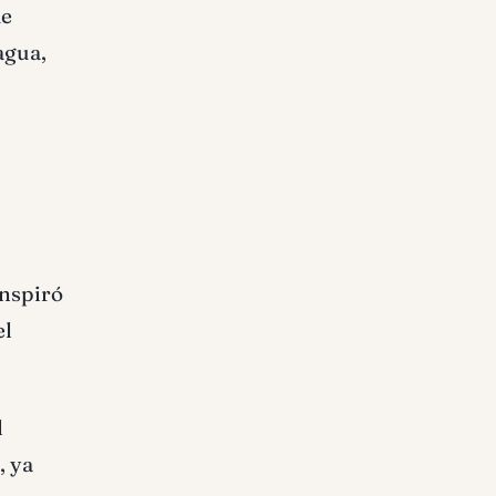
de
agua,
inspiró
el
l
, ya