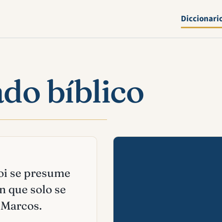
Diccionari
ado bíblico
Mira esta 
loi se presume
n que solo se
 Marcos.