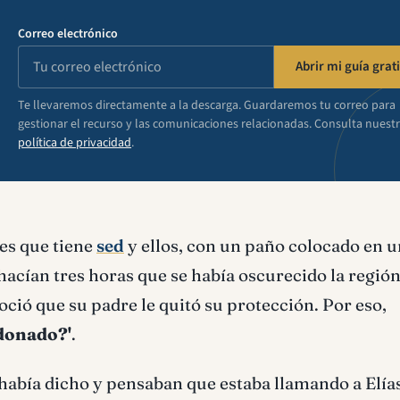
Correo electrónico
Abrir mi guía grati
Te llevaremos directamente a la descarga. Guardaremos tu correo para
gestionar el recurso y las comunicaciones relacionadas. Consulta nuest
política de privacidad
.
res que tiene
sed
y ellos, con un paño colocado en 
hacían tres horas que se había oscurecido la región
oció que su padre le quitó su protección. Por eso,
donado?'
.
había dicho y pensaban que estaba llamando a Elías