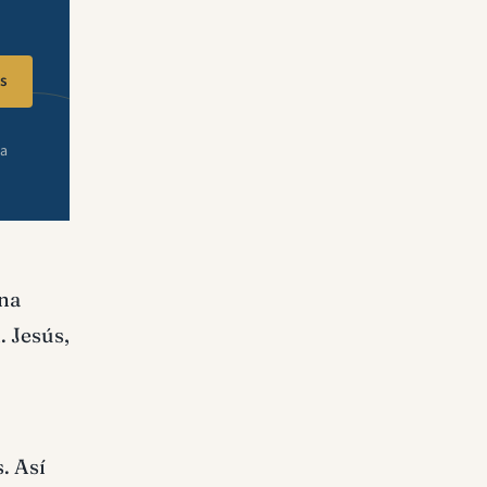
s
ra
una
. Jesús,
. Así