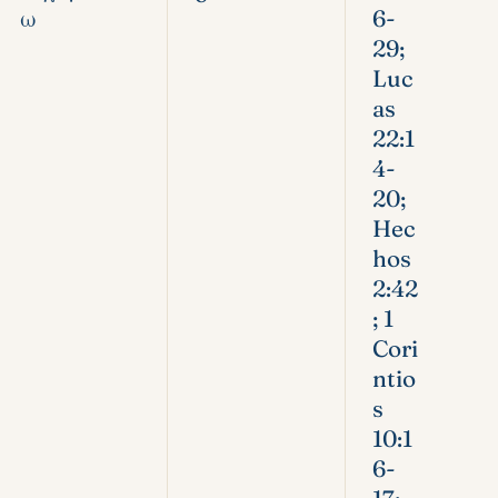
ω
6-
29;
Luc
as
22:1
4-
20;
Hec
hos
2:42
; 1
Cori
ntio
s
10:1
6-