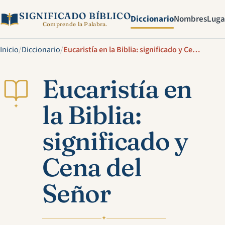
SIGNIFICADO BÍBLICO
Diccionario
Nombres
Luga
Comprende la Palabra.
Inicio
/
Diccionario
/
Eucaristía en la Biblia: significado y Cena del Señor
Eucaristía en
la Biblia:
✦
significado y
Cena del
Señor
✦