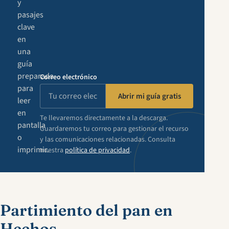
y
pasajes
clave
en
una
guía
preparada
Correo electrónico
para
Abrir mi guía gratis
leer
en
Te llevaremos directamente a la descarga.
pantalla
Guardaremos tu correo para gestionar el recurso
o
y las comunicaciones relacionadas. Consulta
imprimir.
nuestra
política de privacidad
.
Partimiento del pan en
Hechos