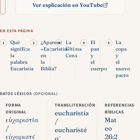
A−
A+
del
Ver explicación en YouTube
texto
Eucaristía en la Biblia:
significado y Cena del
EN ESTA PÁGINA
Señor
Qué
¿Aparece
La
El
La
significa
«Eucaristía»
Última
pan
copa
la
en
Cena
y
y
palabra
la
el
el
Eucaristía
Biblia?
cuerpo
nuevo
pacto
DATOS LÉXICOS
(OPCIONAL)
FORMA
TRANSLITERACIÓN
REFERENCIAS
ORIGINAL
eucharistía
BÍBLICAS
εὐχαριστία
Mat
/
/
eo
eucharisté
εὐχαριστέ
26:2
ō