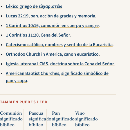
Léxico griego de εὐχαριστέω
.
Lucas 22:19, pan, acción de gracias y memoria
.
1 Corintios 10:16, comunión en cuerpo y sangre
.
1 Corintios 11:20, Cena del Señor
.
Catecismo católico, nombres y sentido de la Eucaristía
.
Orthodox Church in America, canon eucarístico
.
Iglesia luterana LCMS, doctrina sobre la Cena del Señor
.
American Baptist Churches, significado simbólico de
pan y copa
.
TAMBIÉN PUEDES LEER
Comunión
Pascua
Pan
Vino
significado
significado
significado
significado
bíblico
bíblico
bíblico
bíblico