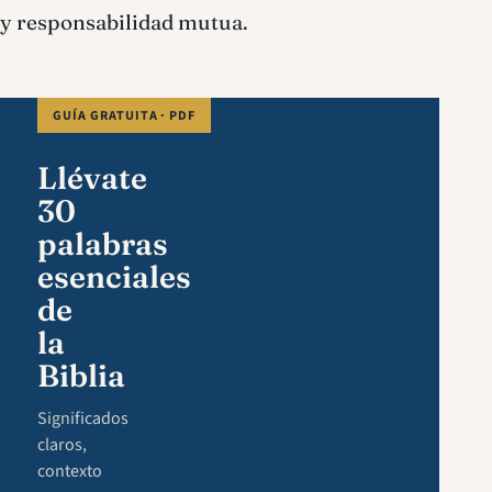
y responsabilidad mutua.
GUÍA GRATUITA · PDF
Llévate
30
palabras
esenciales
de
la
Biblia
Significados
claros,
contexto