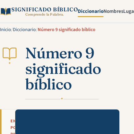
SIGNIFICADO BÍBLICO
Diccionario
Nombres
Luga
Comprende la Palabra.
Inicio
/
Diccionario
/
Número 9 significado bíblico
Número 9
significado
✦
bíblico
✦
Mira esta explicación en víde
EN
POCAS