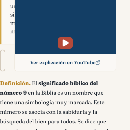
una
simbología
muy
marcada.
Tamaño
A−
A+
del
Ver explicación en YouTube
texto
Número 9 significado
Definición.
El
significado bíblico del
bíblico
número 9
en la Biblia es un nombre que
tiene una simbología muy marcada. Este
número se asocia con la sabiduría y la
búsqueda del bien para todos. Se dice que