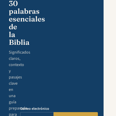
30
palabras
esenciales
de
la
Biblia
Significados
claros,
contexto
y
pasajes
clave
en
una
guía
preparada
Correo electrónico
para