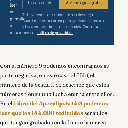
Abrir mi guía gratis
leer
en
Te llevaremos directamente a la descarga.
pantalla
Guardaremos tu correo para gestionar el recurso
o
y las comunicaciones relacionadas. Consulta
imprimir.
nuestra
política de privacidad
.
Con el número 9 podemos encontrarnos su
parte negativa, en este caso el 666 ( el
número de la bestia ). Se describe que estos
números tienen una lucha eterna entre ellos.
En el
Libro del Apocalipsis 14:3 podemos
leer que los 144.000 redimidos
serán los
que tengan grabados en la frente la marca