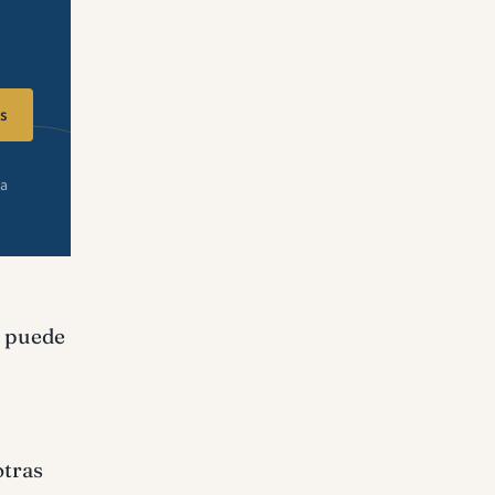
s
ra
e puede
otras