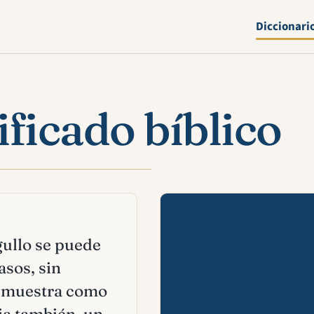
Diccionari
ificado bíblico
Mira esta 
gullo se puede
asos, sin
se muestra como