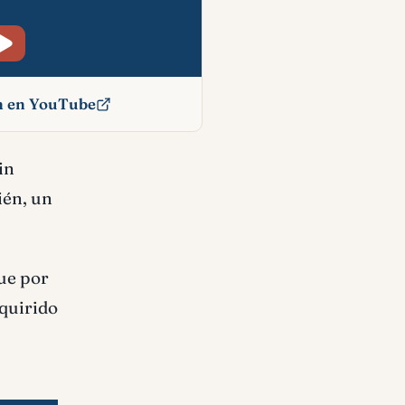
ón en YouTube
ado
in
ién, un
que por
quirido