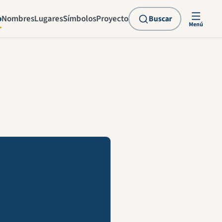
o
Nombres
Lugares
Símbolos
Proyecto
Buscar
Menú
explicación en vídeo