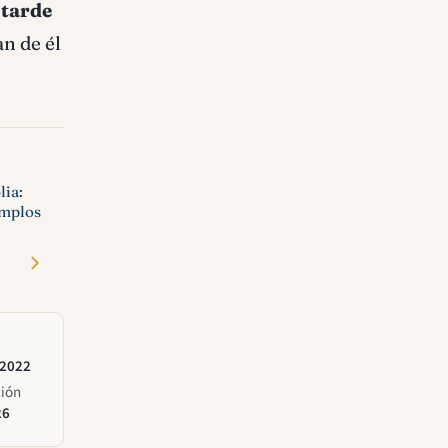
 tarde
n de él
lia:
emplos
 2022
ción
26