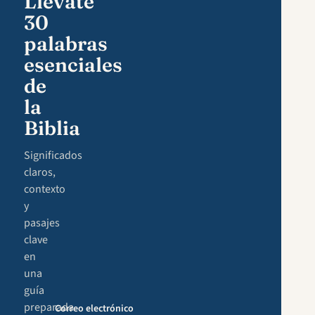
Llévate
30
palabras
esenciales
de
la
Biblia
Significados
claros,
contexto
y
pasajes
clave
en
una
guía
preparada
Correo electrónico