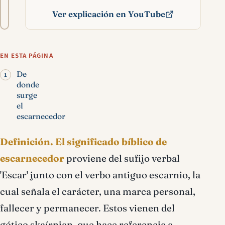
A−
A+
del
Ver explicación en YouTube
texto
Escarnecedor significado
bíblico
EN ESTA PÁGINA
De
donde
surge
el
escarnecedor
Definición.
El significado bíblico de
escarnecedor
proviene del sufijo verbal
'Escar' junto con el verbo antiguo escarnio, la
cual señala el carácter, una marca personal,
fallecer y permanecer. Estos vienen del
gótico skaírnjan, que hace referencia a