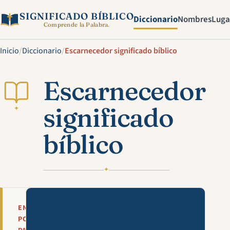
SIGNIFICADO BÍBLICO
Diccionario
Nombres
Luga
Comprende la Palabra.
Inicio
/
Diccionario
/
Escarnecedor significado bíblico
Escarnecedor
significado
✦
bíblico
✦
Mira esta explicación en víde
EN
POCAS