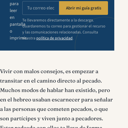
para
Abrir mi guía gratis
leer
en
Te llevaremos directamente a la descarga.
pantalla
Guardaremos tu correo para gestionar el recurso
o
y las comunicaciones relacionadas. Consulta
imprimir.
nuestra
política de privacidad
.
Vivir con malos consejos, es empezar a
transitar en el camino directo al pecado.
Muchos modos de hablar han existido, pero
en el hebreo usaban escarnecer para señalar
a las personas que cometen pecados, o que
son partícipes y viven junto a pecadores.
Estar rodeado con ellos te lleva de forma