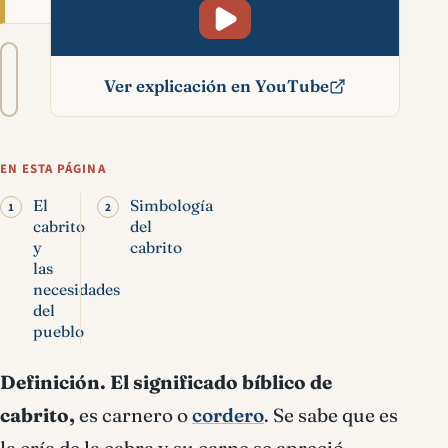
Tamaño
A−
A+
del
Ver explicación en YouTube
texto
Cabrito significado
bíblico
EN ESTA PÁGINA
El
Simbología
cabrito
del
y
cabrito
las
necesidades
del
pueblo
Definición.
El significado bíblico de
cabrito,
es carnero o
cordero
. Se sabe que es