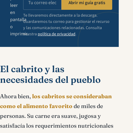
Abrir mi guía gratis
leer
en
Te llevaremos directamente a la descarga.
pantalla
Guardaremos tu correo para gestionar el recurso
o
y las comunicaciones relacionadas. Consulta
imprimir.
nuestra
política de privacidad
.
El cabrito y las
necesidades del pueblo
Ahora bien,
los cabritos se consideraban
como el alimento favorito
de miles de
personas. Su carne era suave, jugosa y
satisfacía los requerimientos nutricionales