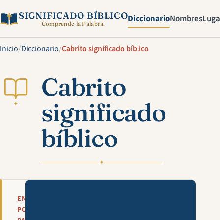
SIGNIFICADO BÍBLICO
Diccionario
Nombres
Luga
Comprende la Palabra.
Inicio
/
Diccionario
/
Cabrito significado bíblico
Cabrito
significado
✦
bíblico
✦
Mira esta explicación en víde
EN
POCAS