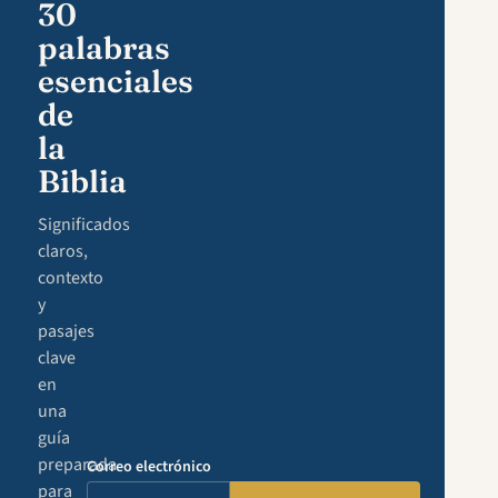
30
palabras
esenciales
de
la
Biblia
Significados
claros,
contexto
y
pasajes
clave
en
una
guía
preparada
Correo electrónico
para