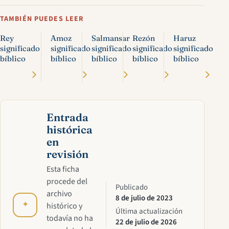
TAMBIÉN PUEDES LEER
Rey
Amoz
Salmansar
Rezón
Haruz
significado
significado
significado
significado
significado
bíblico
bíblico
bíblico
bíblico
bíblico
Entrada
histórica
en
revisión
Esta ficha
procede del
Publicado
archivo
8 de julio de 2023
✦
histórico y
Última actualización
todavía no ha
22 de julio de 2026