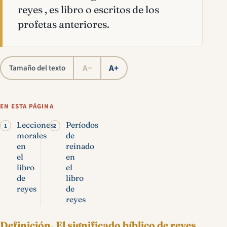
reyes , es libro o escritos de los
profetas anteriores.
A−
A+
Tamaño del texto
EN ESTA PÁGINA
Lecciones
Períodos
morales
de
en
reinado
el
en
libro
el
de
libro
reyes
de
reyes
Definición.
El significado bíblico de reyes
,