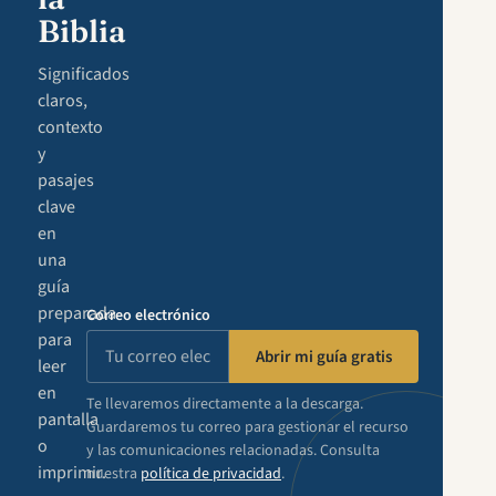
Biblia
Significados
claros,
contexto
y
pasajes
clave
en
una
guía
preparada
Correo electrónico
para
Abrir mi guía gratis
leer
en
Te llevaremos directamente a la descarga.
pantalla
Guardaremos tu correo para gestionar el recurso
o
y las comunicaciones relacionadas. Consulta
imprimir.
nuestra
política de privacidad
.