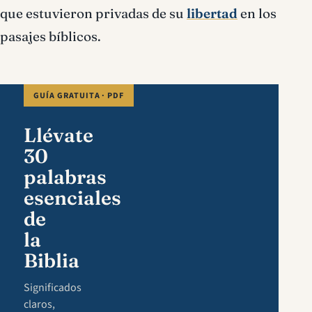
que estuvieron privadas de su
libertad
en los
pasajes bíblicos.
GUÍA GRATUITA · PDF
Llévate
30
palabras
esenciales
de
la
Biblia
Significados
claros,