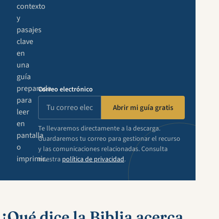
contexto
y
pasajes
clave
en
una
guía
preparada
Correo electrónico
para
Abrir mi guía gratis
leer
en
Te llevaremos directamente a la descarga.
pantalla
Guardaremos tu correo para gestionar el recurso
o
y las comunicaciones relacionadas. Consulta
imprimir.
nuestra
política de privacidad
.
¿Qué dice la Biblia acerca