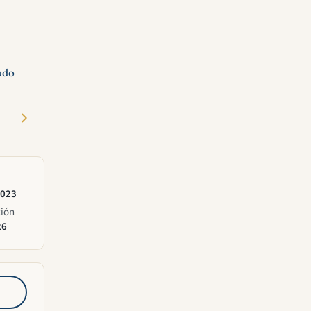
ado
2023
ción
26