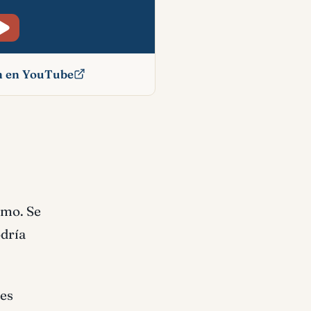
ón en YouTube
cado
smo. Se
odría
res