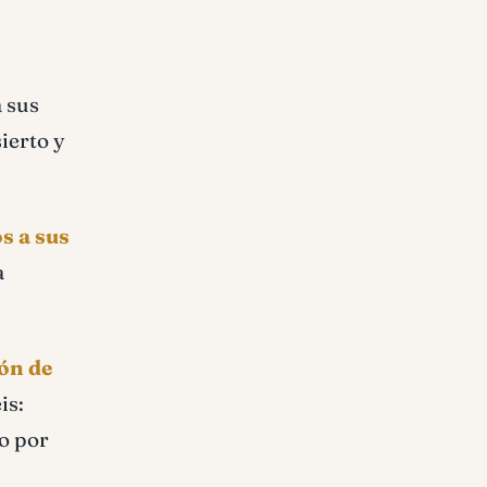
a sus
ierto y
os a sus
a
ón de
is:
o por