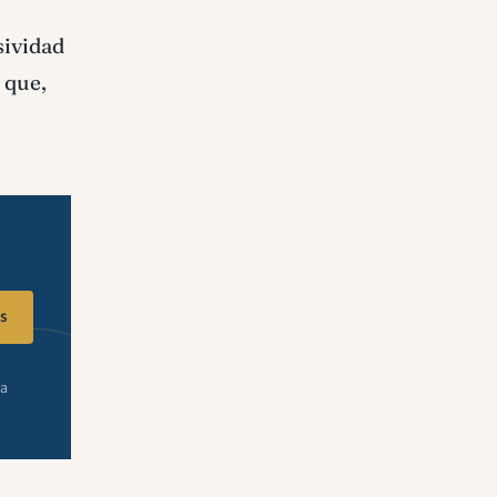
sividad
 que,
s
ra