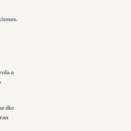
ciones.
rola a
e
se dio
eran