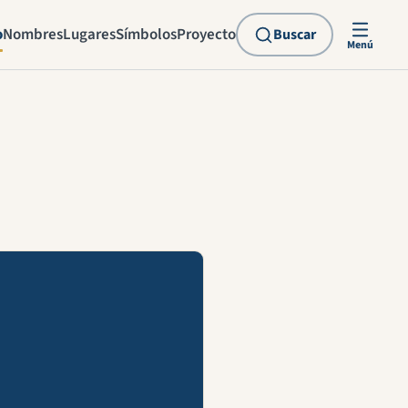
o
Nombres
Lugares
Símbolos
Proyecto
Buscar
Menú
explicación en vídeo