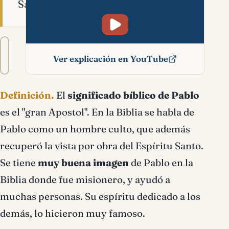
Santo.
Tamaño
A−
A+
del
Ver explicación en YouTube
texto
Pablo significado bíblico
Definición.
El
significado bíblico de Pablo
es el "gran Apostol". En la Biblia se habla de
Pablo como un hombre culto, que además
recuperó la vista por obra del Espíritu Santo.
Se tiene
muy buena imagen
de Pablo en la
Biblia donde fue misionero, y ayudó a
muchas personas. Su espíritu dedicado a los
demás, lo hicieron muy famoso.