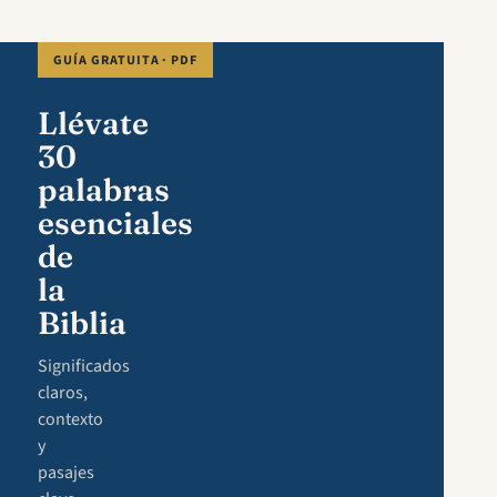
GUÍA GRATUITA · PDF
Llévate
30
palabras
esenciales
de
la
Biblia
Significados
claros,
contexto
y
pasajes