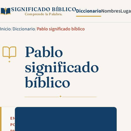
SIGNIFICADO BÍBLICO
Diccionario
Nombres
Luga
Comprende la Palabra.
Inicio
/
Diccionario
/
Pablo significado bíblico
Pablo
significado
✦
bíblico
✦
Mira esta explicación en víde
EN
POCAS