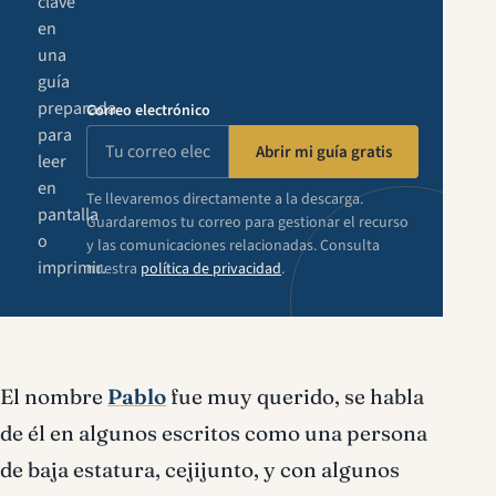
clave
en
una
guía
preparada
Correo electrónico
para
Abrir mi guía gratis
leer
en
Te llevaremos directamente a la descarga.
pantalla
Guardaremos tu correo para gestionar el recurso
o
y las comunicaciones relacionadas. Consulta
imprimir.
nuestra
política de privacidad
.
El nombre
Pablo
fue muy querido, se habla
de él en algunos escritos como una persona
de baja estatura, cejijunto, y con algunos