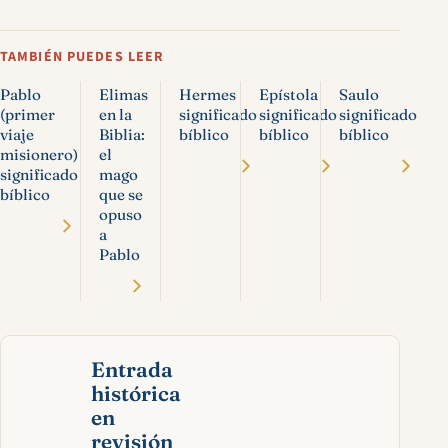
TAMBIÉN PUEDES LEER
Pablo
Elimas
Hermes
Epístola
Saulo
(primer
en la
significado
significado
significado
viaje
Biblia:
bíblico
bíblico
bíblico
misionero)
el
significado
mago
bíblico
que se
opuso
a
Pablo
Entrada
histórica
en
revisión