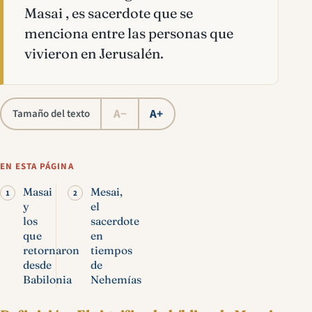
Masai , es sacerdote que se
menciona entre las personas que
vivieron en Jerusalén.
A−
A+
Tamaño del texto
EN ESTA PÁGINA
Masai
Mesai,
y
el
los
sacerdote
que
en
retornaron
tiempos
desde
de
Babilonia
Nehemías