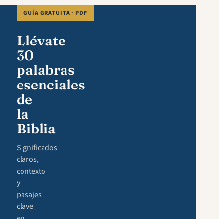
GUÍA GRATUITA · PDF
Llévate
30
palabras
esenciales
de
la
Biblia
Significados
claros,
contexto
y
pasajes
clave
en