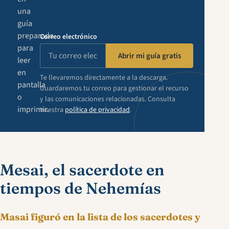
una
guía
preparada
Correo electrónico
para
Abrir mi guía gratis
leer
en
Te llevaremos directamente a la descarga.
pantalla
Guardaremos tu correo para gestionar el recurso
o
y las comunicaciones relacionadas. Consulta
imprimir.
nuestra
política de privacidad
.
Mesai, el sacerdote en
tiempos de Nehemías
Masai figuró en la lista de los sacerdotes y