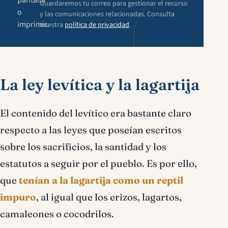
pantalla
Guardaremos tu correo para gestionar el recurso
o
y las comunicaciones relacionadas. Consulta
imprimir.
nuestra
política de privacidad
.
La ley levítica y la lagartija
El contenido del levítico era bastante claro
respecto a las leyes que poseían escritos
sobre los sacrificios, la santidad y los
estatutos a seguir por el pueblo. Es por ello,
que
tenían a la lagartija como un reptil
impuro
, al igual que los erizos, lagartos,
camaleones o cocodrilos.