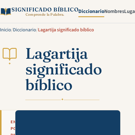
SIGNIFICADO BÍBLICO
Diccionario
Nombres
Luga
Comprende la Palabra.
Inicio
/
Diccionario
/
Lagartija significado bíblico
Lagartija
significado
✦
bíblico
✦
Mira esta explicación en víde
EN
POCAS