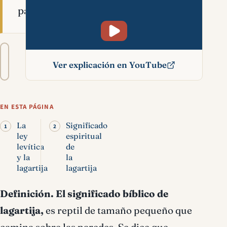
paredes.
Tamaño
A−
A+
del
Ver explicación en YouTube
texto
Lagartija significado
bíblico
EN ESTA PÁGINA
La
Significado
ley
espiritual
levítica
de
y la
la
lagartija
lagartija
Definición.
El significado bíblico de
lagartija,
es reptil de tamaño pequeño que