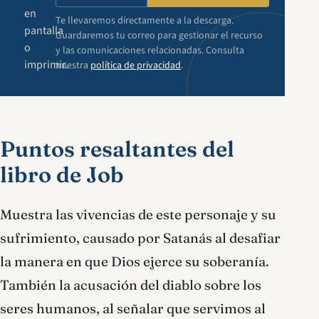
en
Te llevaremos directamente a la descarga.
pantalla
Guardaremos tu correo para gestionar el recurso
o
y las comunicaciones relacionadas. Consulta
imprimir.
nuestra
política de privacidad
.
Puntos resaltantes del
libro de Job
Muestra las vivencias de este personaje y su
sufrimiento, causado por Satanás al desafiar
la manera en que Dios ejerce su soberanía.
También la acusación del diablo sobre los
seres humanos, al señalar que servimos al