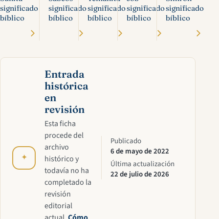
significado
significado
significado
significado
significado
bíblico
bíblico
bíblico
bíblico
bíblico
Entrada
histórica
en
revisión
Esta ficha
procede del
Publicado
archivo
6 de mayo de 2022
✦
histórico y
Última actualización
todavía no ha
22 de julio de 2026
completado la
revisión
editorial
actual.
Cómo