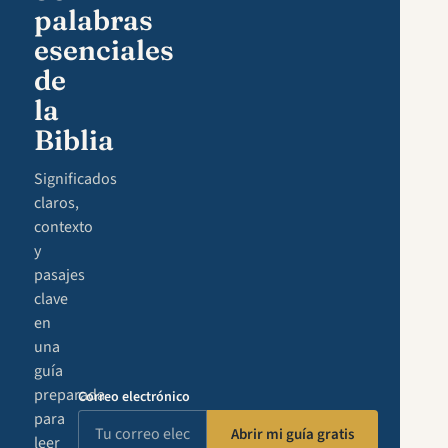
palabras
esenciales
de
la
Biblia
Significados
claros,
contexto
y
pasajes
clave
en
una
guía
preparada
Correo electrónico
para
Abrir mi guía gratis
leer