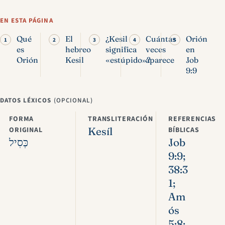
Orión en la Biblia:
significado de Kesil y
EN ESTA PÁGINA
pasajes
Qué
El
¿Kesil
Cuántas
Orión
es
hebreo
significa
veces
en
Orión
Kesil
«estúpido»?
aparece
Job
9:9
DATOS LÉXICOS
(OPCIONAL)
FORMA
TRANSLITERACIÓN
REFERENCIAS
ORIGINAL
Kesíl
BÍBLICAS
כְּסִיל
Job
9:9;
38:3
1;
Am
ós
5:8;