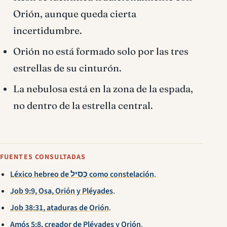
Orión, aunque queda cierta
incertidumbre.
Orión no está formado solo por las tres
estrellas de su cinturón.
La nebulosa está en la zona de la espada,
no dentro de la estrella central.
FUENTES CONSULTADAS
Léxico hebreo de כְּסִיל como constelación
.
Job 9:9, Osa, Orión y Pléyades
.
Job 38:31, ataduras de Orión
.
Amós 5:8, creador de Pléyades y Orión
.