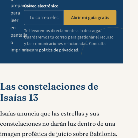
preparada
Correo electrónico
para
Abrir mi guía gratis
leer
en
Te llevaremos directamente a la descarga.
pantalla
Guardaremos tu correo para gestionar el recurso
o
y las comunicaciones relacionadas. Consulta
imprimir.
nuestra
política de privacidad
.
Las constelaciones de
Isaías 13
Isaías anuncia que las estrellas y sus
constelaciones no darán luz dentro de una
imagen profética de juicio sobre Babilonia.