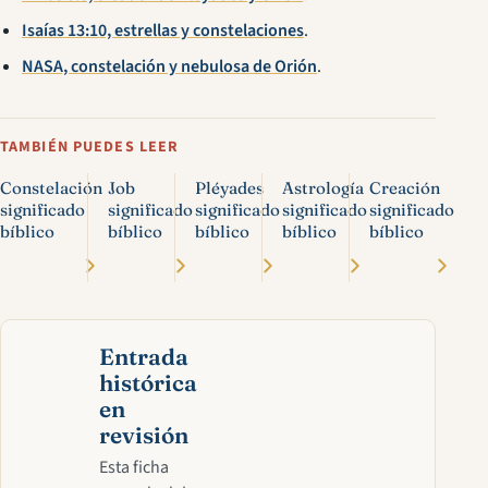
Isaías 13:10, estrellas y constelaciones
.
NASA, constelación y nebulosa de Orión
.
TAMBIÉN PUEDES LEER
Constelación
Job
Pléyades
Astrología
Creación
significado
significado
significado
significado
significado
bíblico
bíblico
bíblico
bíblico
bíblico
Entrada
histórica
en
revisión
Esta ficha