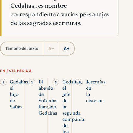
Gedalías , es nombre
correspondiente a varios personajes
de las sagradas escrituras.
A−
A+
Tamaño del texto
EN ESTA PÁGINA
Gedalías,
El
Gedalías,
Jeremías
el
abuelo
el
en
hijo
de
jefe
la
de
Sofonías
de
cisterna
Safán
llamado
la
Gedalías
segunda
compañía
de
los