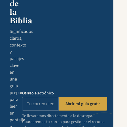
de
la
Biblia
Significados
claros,
contexto
y
pasajes
clave
en
una
guía
preparada
Correo electrónico
para
Abrir mi guía gratis
leer
en
Te llevaremos directamente a la descarga.
pantalla
Guardaremos tu correo para gestionar el recurso
o