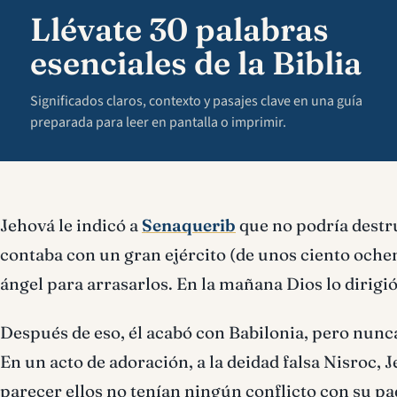
Llévate 30 palabras
esenciales de la Biblia
Significados claros, contexto y pasajes clave en una guía
preparada para leer en pantalla o imprimir.
Jehová le indicó a
Senaquerib
que no podría destru
contaba con un gran ejército (de unos ciento ochen
ángel para arrasarlos. En la mañana Dios lo dirigió
Después de eso, él acabó con Babilonia, pero nunc
En un acto de adoración, a la deidad falsa Nisroc, 
parecer ellos no tenían ningún conflicto con su pad