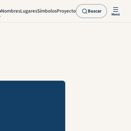
o
Nombres
Lugares
Símbolos
Proyecto
Buscar
Menú
explicación en vídeo