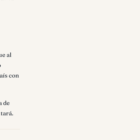
ue al
o
país con
a de
tará.