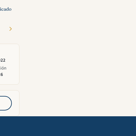
ficado
022
ción
26