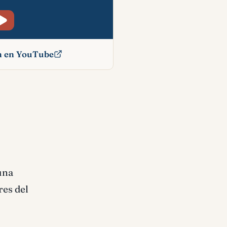
ón en YouTube
íblico
una
res del