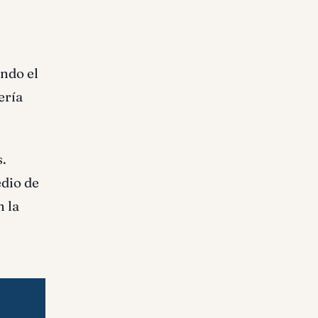
ando el
ería
s.
edio de
n la