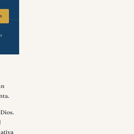
s
ra
un
nta.
 Dios.
l
iativa