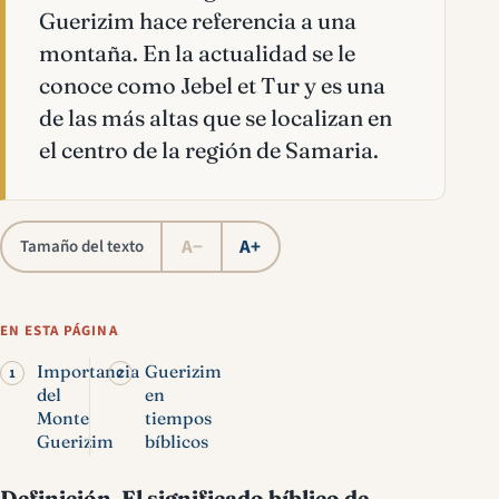
Guerizim hace referencia a una
montaña. En la actualidad se le
conoce como Jebel et Tur y es una
de las más altas que se localizan en
el centro de la región de Samaria.
A−
A+
Tamaño del texto
EN ESTA PÁGINA
Importancia
Guerizim
del
en
Monte
tiempos
Guerizim
bíblicos
Definición
.
El significado bíblico de