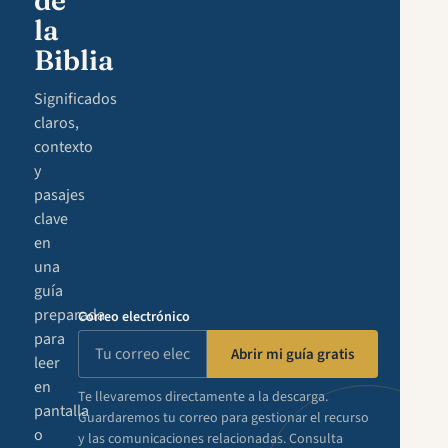
de
la
Biblia
Significados
claros,
contexto
y
pasajes
clave
en
una
guía
preparada
Correo electrónico
para
Abrir mi guía gratis
leer
en
Te llevaremos directamente a la descarga.
pantalla
Guardaremos tu correo para gestionar el recurso
o
y las comunicaciones relacionadas. Consulta