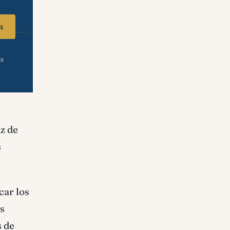
s
ra
az de
s
car los
as
s de