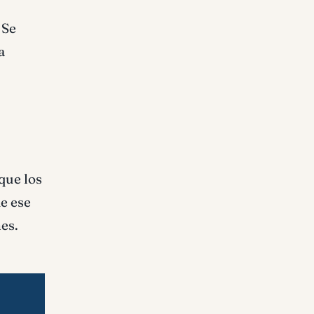
 Se
a
que los
de ese
es.