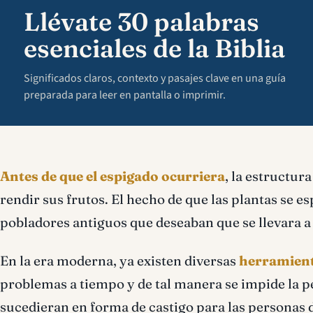
Llévate 30 palabras
esenciales de la Biblia
Significados claros, contexto y pasajes clave en una guía
preparada para leer en pantalla o imprimir.
Antes de que el espigado ocurriera
, la estructur
rendir sus frutos. El hecho de que las plantas se
pobladores antiguos que deseaban que se llevara a
En la era moderna, ya existen diversas
herramient
problemas a tiempo y de tal manera se impide la pé
sucedieran en forma de castigo para las personas