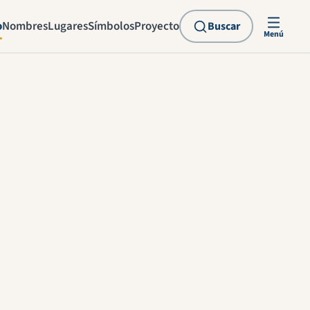
o
Nombres
Lugares
Símbolos
Proyecto
Buscar
Menú