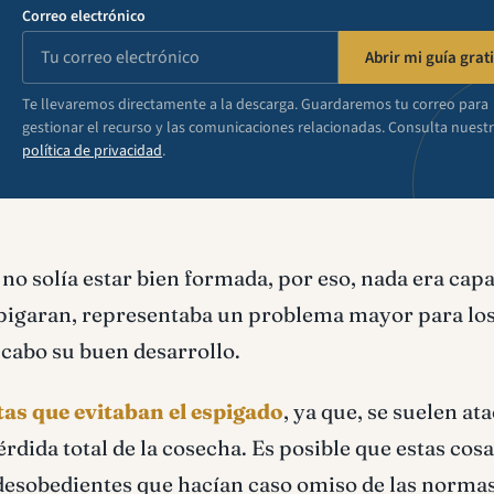
Correo electrónico
Abrir mi guía grati
Te llevaremos directamente a la descarga. Guardaremos tu correo para
gestionar el recurso y las comunicaciones relacionadas. Consulta nuest
política de privacidad
.
a no solía estar bien formada, por eso, nada era cap
 espigaran, representaba un problema mayor para lo
 cabo su buen desarrollo.
as que evitaban el espigado
, ya que, se suelen ata
rdida total de la cosecha. Es posible que estas cos
 desobedientes que hacían caso omiso de las norma