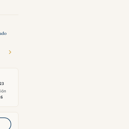
cado
023
ción
26