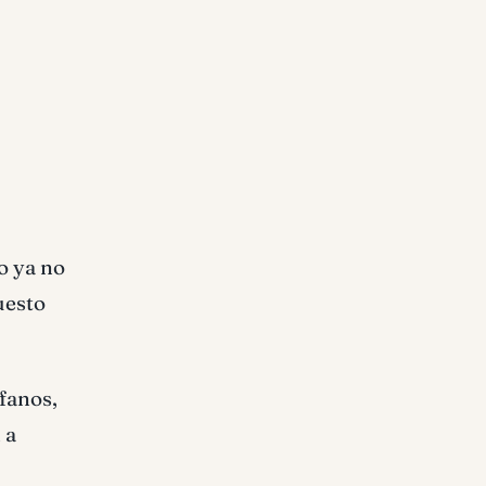
o ya no
uesto
fanos,
 a