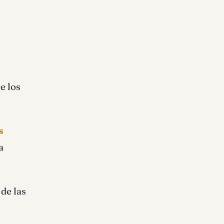
e los
s
a
de las