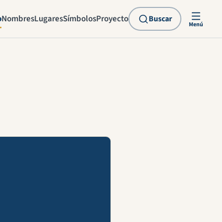
o
Nombres
Lugares
Símbolos
Proyecto
Buscar
Menú
explicación en vídeo