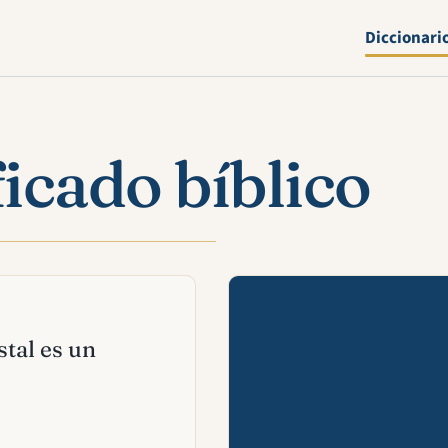
Diccionari
ficado bíblico
Mira esta 
stal es un