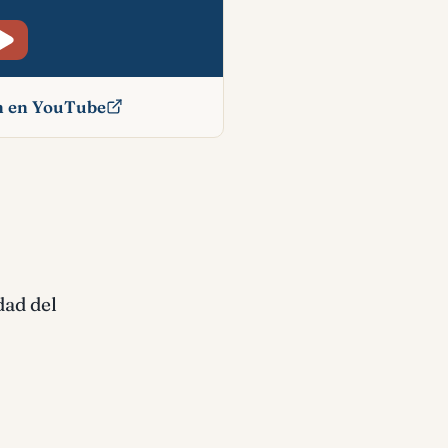
ón en YouTube
bíblico
dad del