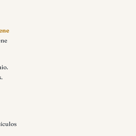
iene
ene
nio.
s.
tículos