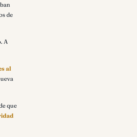
aban
os de
. A
s al
Nueva
nde que
ridad