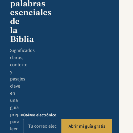
palabras
esenciales
de
la
Biblia
Significados
claros,
contexto
y
pasajes
clave
en
una
guía
preparada
Correo electrónico
para
Abrir mi guía gratis
leer