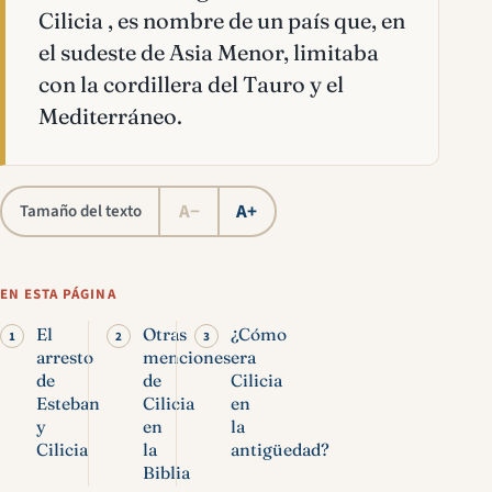
Cilicia , es nombre de un país que, en
el sudeste de Asia Menor, limitaba
con la cordillera del Tauro y el
Mediterráneo.
A−
A+
Tamaño del texto
EN ESTA PÁGINA
El
Otras
¿Cómo
arresto
menciones
era
de
de
Cilicia
Esteban
Cilicia
en
y
en
la
Cilicia
la
antigüedad?
Biblia