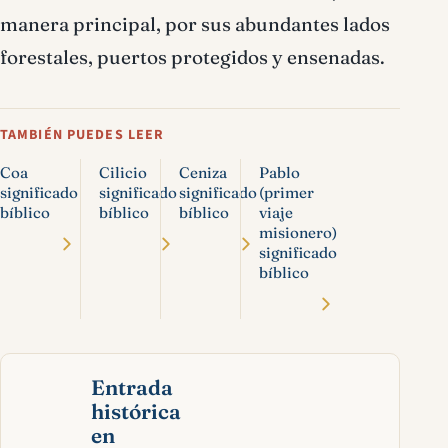
manera principal, por sus abundantes lados
forestales, puertos protegidos y ensenadas.
TAMBIÉN PUEDES LEER
Coa
Cilicio
Ceniza
Pablo
significado
significado
significado
(primer
bíblico
bíblico
bíblico
viaje
misionero)
significado
bíblico
Entrada
histórica
en