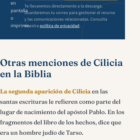
en
Te llevaremos directamente a la descarga.
pantalla
Guardaremos tu correo para gestionar el recurso
o
y las comunicaciones relacionadas. Consulta
imprimir.
nuestra
política de privacidad
.
Otras menciones de Cilicia
en la Biblia
La segunda aparición de Cilicia
en las
santas escrituras le refieren como parte del
lugar de nacimiento del apóstol Pablo. En los
fragmentos del libro de los hechos, dice que
era un hombre judío de Tarso.