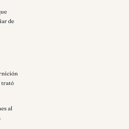
que
iar de
rnición
 trató
nes al
a