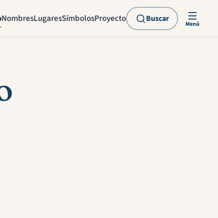
o
Nombres
Lugares
Símbolos
Proyecto
Buscar
Menú
o