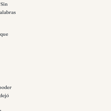
 Sin
palabras
 que
poder
 dejó