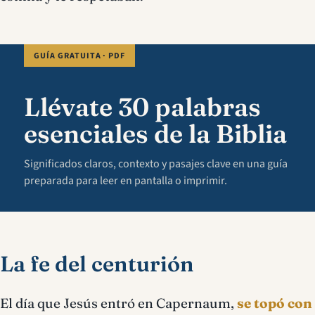
GUÍA GRATUITA · PDF
Llévate 30 palabras
esenciales de la Biblia
Significados claros, contexto y pasajes clave en una guía
preparada para leer en pantalla o imprimir.
La fe del centurión
El día que Jesús entró en Capernaum,
se topó con