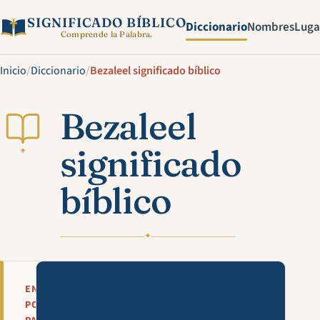
SIGNIFICADO BÍBLICO
Diccionario
Nombres
Luga
Comprende la Palabra.
Inicio
/
Diccionario
/
Bezaleel significado bíblico
Bezaleel
significado
✦
bíblico
✦
Mira esta explicación en víde
EN
POCAS