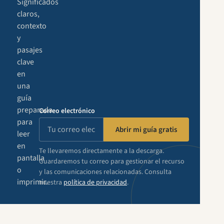
Significados
claros,
contexto
y
pasajes
clave
en
una
guía
preparada
Correo electrónico
para
Abrir mi guía gratis
leer
en
Te llevaremos directamente a la descarga.
pantalla
Guardaremos tu correo para gestionar el recurso
o
y las comunicaciones relacionadas. Consulta
imprimir.
nuestra
política de privacidad
.