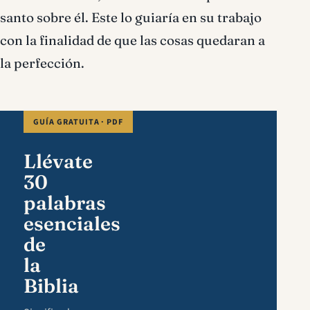
santo sobre él. Este lo guiaría en su trabajo
con la finalidad de que las cosas quedaran a
la perfección.
GUÍA GRATUITA · PDF
Llévate
30
palabras
esenciales
de
la
Biblia