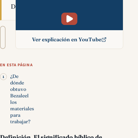
Dios.
Tamaño
A−
A+
del
Ver explicación en YouTube
texto
Bezaleel significado
bíblico
EN ESTA PÁGINA
¿De
dónde
obtuvo
Bezaleel
los
materiales
para
trabajar?
Definición
.
El significado bíblico de