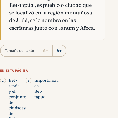
Bet-tapúa , es pueblo o ciudad que
se localizó en la región montañosa
de Judá, se le nombra en las
escrituras junto con Janum y Afeca.
A−
A+
Tamaño del texto
EN ESTA PÁGINA
Bet-
Importancia
tapúa
de
y el
Bet-
conjunto
tapúa
de
ciudades
de