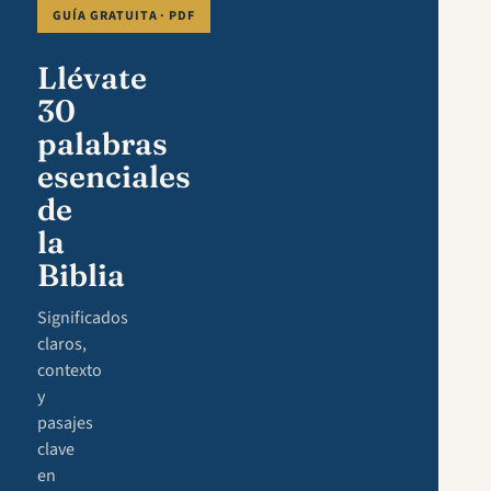
GUÍA GRATUITA · PDF
Llévate
30
palabras
esenciales
de
la
Biblia
Significados
claros,
contexto
y
pasajes
clave
en