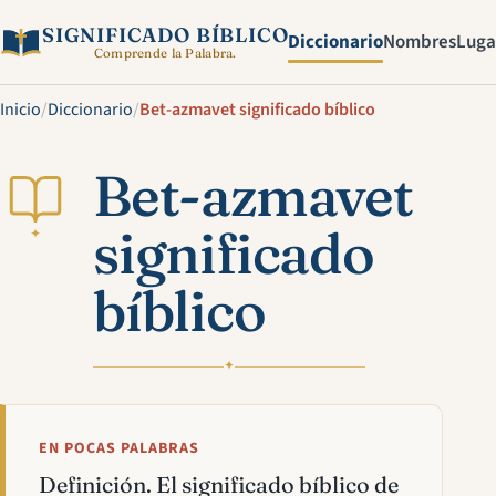
SIGNIFICADO BÍBLICO
Diccionario
Nombres
Luga
Comprende la Palabra.
Inicio
/
Diccionario
/
Bet-azmavet significado bíblico
Bet-azmavet
significado
✦
bíblico
✦
EN POCAS PALABRAS
Definición. El significado bíblico de