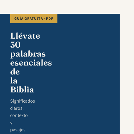
GUÍA GRATUITA · PDF
Llévate
30
palabras
esenciales
de
la
Biblia
Significados
claros,
contexto
y
pasajes