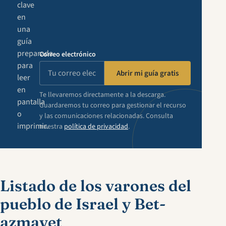
clave
en
una
guía
preparada
Correo electrónico
para
Abrir mi guía gratis
leer
en
Te llevaremos directamente a la descarga.
pantalla
Guardaremos tu correo para gestionar el recurso
o
y las comunicaciones relacionadas. Consulta
imprimir.
nuestra
política de privacidad
.
Listado de los varones del
pueblo de Israel y Bet-
azmavet