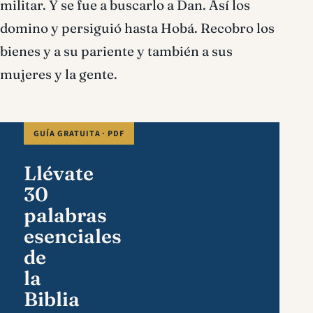
militar. Y se fue a buscarlo a Dan. Así los
domino y persiguió hasta Hobá. Recobro los
bienes y a su pariente y también a sus
mujeres y la gente.
GUÍA GRATUITA · PDF
Llévate
30
palabras
esenciales
de
la
Biblia