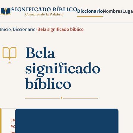
SIGNIFICADO BÍBLICO
Diccionario
Nombres
Luga
Comprende la Palabra.
Inicio
/
Diccionario
/
Bela significado bíblico
Bela
significado
✦
bíblico
✦
Mira esta explicación en víde
EN
POCAS