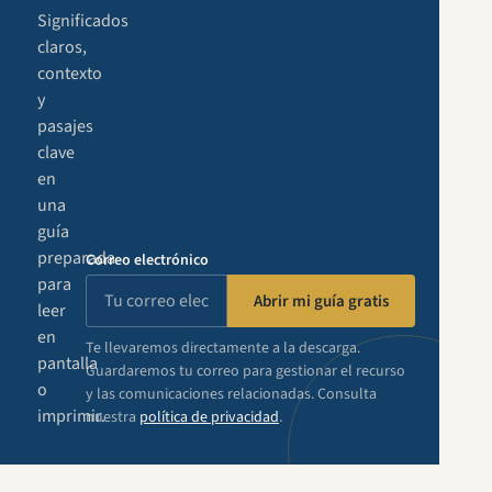
Significados
claros,
contexto
y
pasajes
clave
en
una
guía
preparada
Correo electrónico
para
Abrir mi guía gratis
leer
en
Te llevaremos directamente a la descarga.
pantalla
Guardaremos tu correo para gestionar el recurso
o
y las comunicaciones relacionadas. Consulta
imprimir.
nuestra
política de privacidad
.