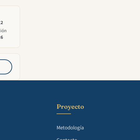
22
ción
26
Proyecto
Metodología