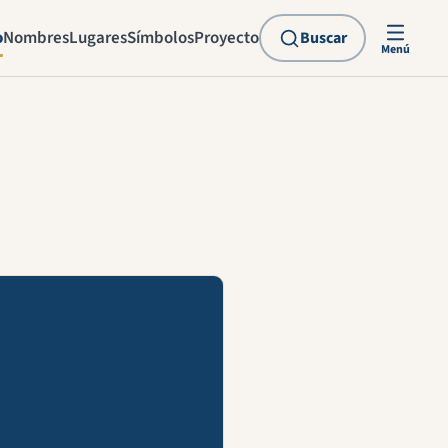
o
Nombres
Lugares
Símbolos
Proyecto
Buscar
Menú
explicación en vídeo