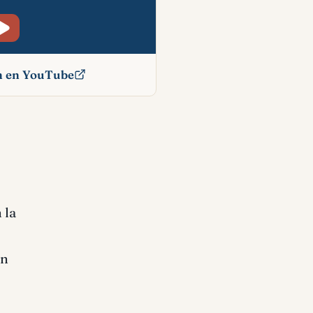
ón en YouTube
cado
 la
an