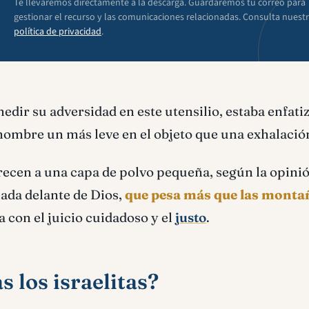
Te llevaremos directamente a la descarga. Guardaremos tu correo para
gestionar el recurso y las comunicaciones relacionadas. Consulta nuest
política de privacidad
.
edir su adversidad en este utensilio, estaba enfat
 hombre un más leve en el objeto que una exhalació
arecen a una capa de polvo pequeña, según la opini
nada delante de Dios,
que pesa más que las monta
a con el juicio cuidadoso y el
justo
.
 los israelitas?