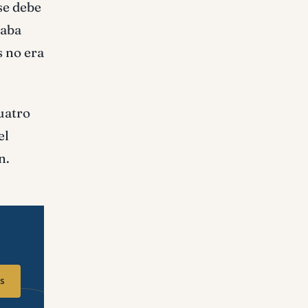
 se debe
saba
s no era
cuatro
el
n.
s