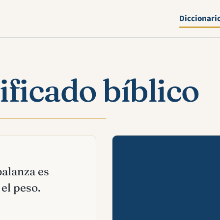
Diccionari
ificado bíblico
Mira esta 
balanza es
el peso.