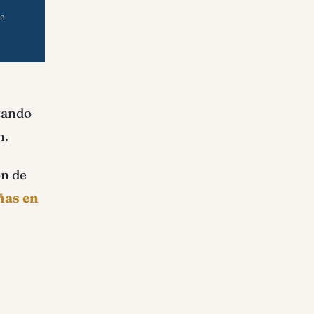
ra
izando
n.
ón de
ñas en