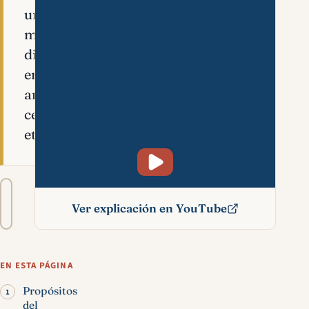
una
marca
distintiva
en
arcilla,
cera,
etc.
Tamaño
A−
A+
del
Ver explicación en YouTube
texto
Sello significado bíblico
EN ESTA PÁGINA
Propósitos
del