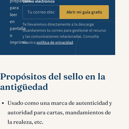
preparada
Correo electrónico
para
Abrir mi guía gratis
leer
en
Te llevaremos directamente a la descarga.
pantalla
Guardaremos tu correo para gestionar el recurso
o
y las comunicaciones relacionadas. Consulta
imprimir.
nuestra
política de privacidad
.
Propósitos del sello en la
antigüedad
Usado como una marca de autenticidad y
autoridad para cartas, mandamientos de
la realeza, etc.