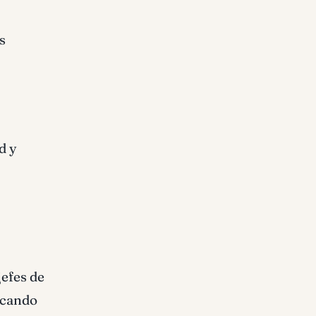
s
d y
jefes de
tacando