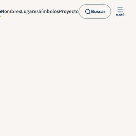
o
Nombres
Lugares
Símbolos
Proyecto
Buscar
Menú