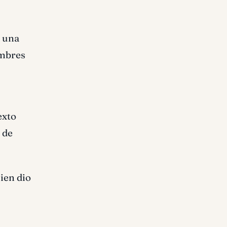
ó una
ombres
exto
 de
ien dio