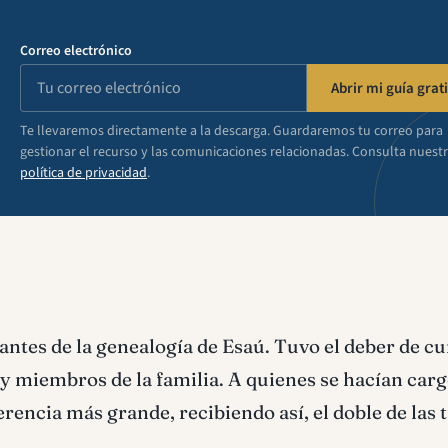
Correo electrónico
Abrir mi guía grati
Te llevaremos directamente a la descarga. Guardaremos tu correo para
gestionar el recurso y las comunicaciones relacionadas. Consulta nuest
política de privacidad
.
antes de la genealogía de Esaú. Tuvo el deber de c
 miembros de la familia. A quienes se hacían carg
rencia más grande, recibiendo así, el doble de las t