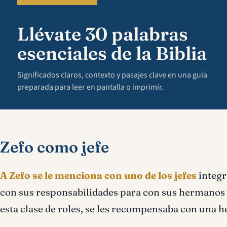
Llévate 30 palabras
esenciales de la Biblia
Significados claros, contexto y pasajes clave en una guía
preparada para leer en pantalla o imprimir.
Zefo como jefe
A Zefo se le menciona con uno de los jefes
integr
con sus responsabilidades para con sus hermanos y
esta clase de roles, se les recompensaba con una he