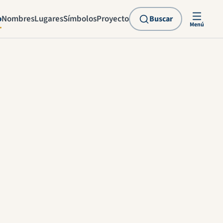
o
Nombres
Lugares
Símbolos
Proyecto
Buscar
Menú