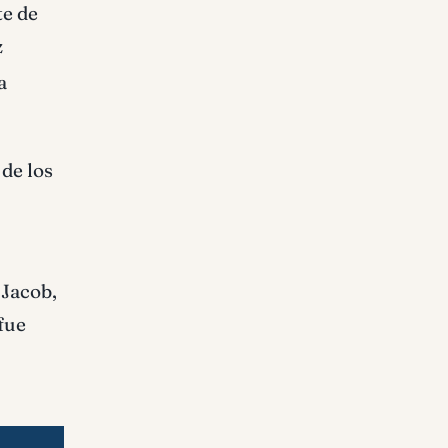
te de
z
a
de los
 Jacob,
fue