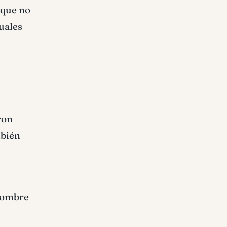
 que no
tuales
ron
mbién
 hombre