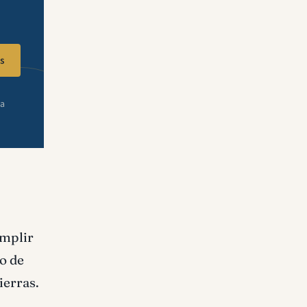
s
ra
umplir
o de
ierras.