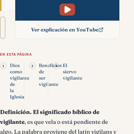
Tamaño
A−
A+
del
Ver explicación en YouTube
texto
Vigilante significado
bíblico
EN ESTA PÁGINA
Dios
Beneficios
El
como
de
siervo
vigilante
ser
vigilante
de
vigilante
la
Iglesia
Definición.
El significado bíblico de
vigilante
, es que vela o está pendiente de
algo. La palabra proviene del latín vigilans y