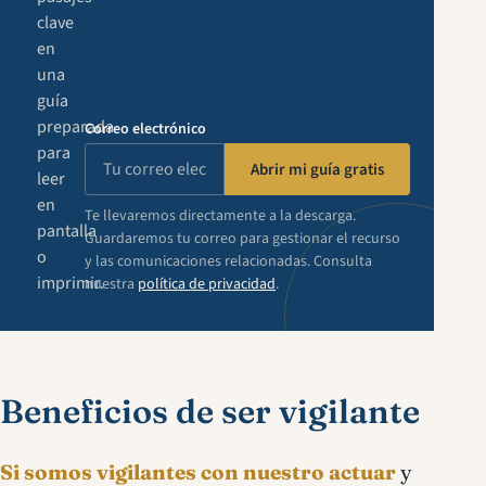
clave
en
una
guía
preparada
Correo electrónico
para
Abrir mi guía gratis
leer
en
Te llevaremos directamente a la descarga.
pantalla
Guardaremos tu correo para gestionar el recurso
o
y las comunicaciones relacionadas. Consulta
imprimir.
nuestra
política de privacidad
.
Beneficios de ser vigilante
Si somos vigilantes con nuestro actuar
y