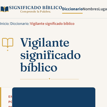
SIGNIFICADO BÍBLICO
Diccionario
Nombres
Luga
Comprende la Palabra.
Inicio
/
Diccionario
/
Vigilante significado bíblico
Vigilante
significado
✦
bíblico
✦
Mira esta explicación en víde
EN
POCAS