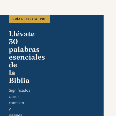
GUÍA GRATUITA · PDF
Llévate
30
palabras
esenciales
de
la
Biblia
Significados
claros,
contexto
y
pasajes