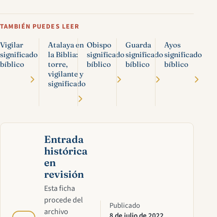
TAMBIÉN PUEDES LEER
Vigilar
Atalaya en
Obispo
Guarda
Ayos
significado
la Biblia:
significado
significado
significado
bíblico
torre,
bíblico
bíblico
bíblico
vigilante y
significado
Entrada
histórica
en
revisión
Esta ficha
procede del
Publicado
archivo
8 de julio de 2022