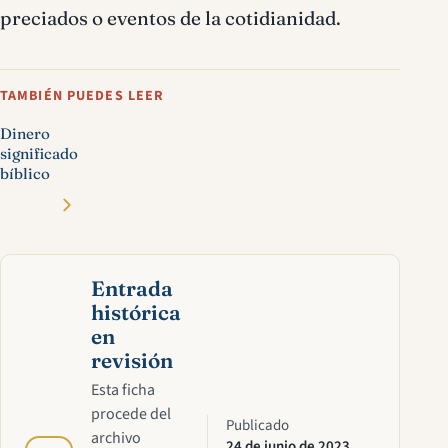
preciados o eventos de la cotidianidad.
TAMBIÉN PUEDES LEER
Dinero
significado
bíblico
Entrada
histórica
en
revisión
Esta ficha
procede del
Publicado
archivo
24 de junio de 2023