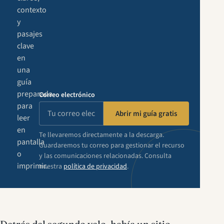
contexto
y
pasajes
clave
en
una
guía
preparada
Correo electrónico
para
Abrir mi guía gratis
leer
en
Te llevaremos directamente a la descarga.
pantalla
Guardaremos tu correo para gestionar el recurso
o
y las comunicaciones relacionadas. Consulta
imprimir.
nuestra
política de privacidad
.