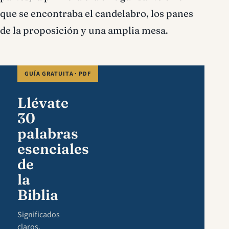
que se encontraba el candelabro, los panes
de la proposición y una amplia mesa.
GUÍA GRATUITA · PDF
Llévate
30
palabras
esenciales
de
la
Biblia
Significados
claros,