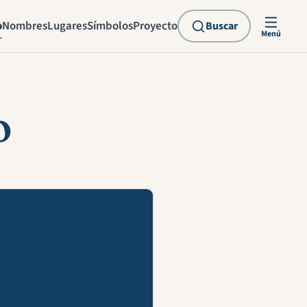
o
Nombres
Lugares
Símbolos
Proyecto
Buscar
Menú
o
explicación en vídeo