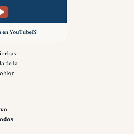
ón en YouTube
cado
ierbas,
a de la
o flor
evo
todos