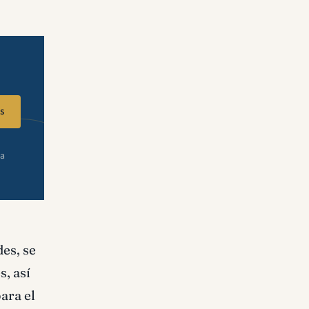
s
ra
des, se
s, así
ara el