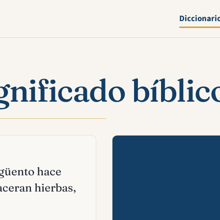
Diccionari
nificado bíblic
Mira esta 
ngüento hace
maceran hierbas,