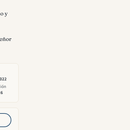
do y
Señor
2022
ción
26