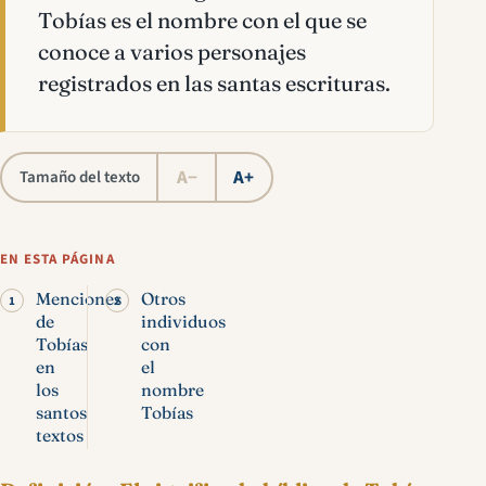
Tobías es el nombre con el que se
conoce a varios personajes
registrados en las santas escrituras.
A−
A+
Tamaño del texto
EN ESTA PÁGINA
Menciones
Otros
de
individuos
Tobías
con
en
el
los
nombre
santos
Tobías
textos