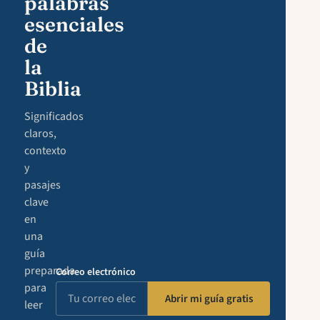
palabras
esenciales
de
la
Biblia
Significados
claros,
contexto
y
pasajes
clave
en
una
guía
preparada
Correo electrónico
para
Abrir mi guía gratis
leer