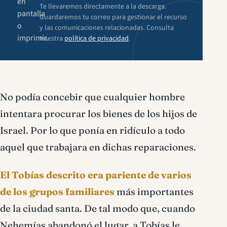
en
Te llevaremos directamente a la descarga.
pantalla
Guardaremos tu correo para gestionar el recurso
o
y las comunicaciones relacionadas. Consulta
imprimir.
nuestra
política de privacidad
.
No podía concebir que cualquier hombre
intentara procurar los bienes de los hijos de
Israel. Por lo que ponía en ridículo a todo
aquel que trabajara en dichas reparaciones.
El Tobías descrito era pariente de varios
de los grupos familiares
más importantes
de la ciudad santa. De tal modo que, cuando
Nehemías abandonó el lugar, a Tobías le