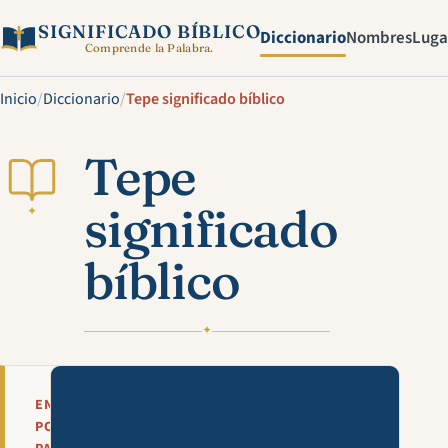
SIGNIFICADO BÍBLICO
Diccionario
Nombres
Luga
Comprende la Palabra.
Inicio
/
Diccionario
/
Tepe significado bíblico
Tepe
significado
✦
bíblico
✦
Mira esta explicación en víde
EN
POCAS