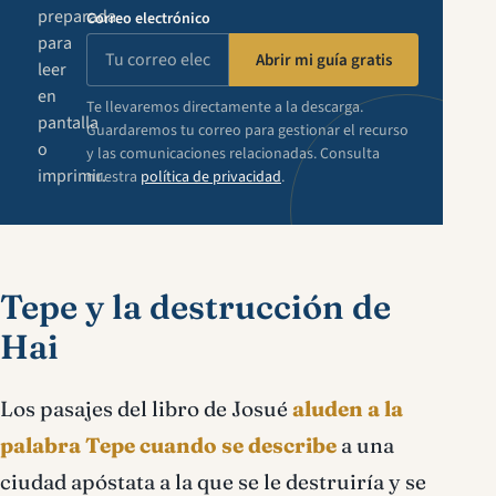
preparada
Correo electrónico
para
Abrir mi guía gratis
leer
en
Te llevaremos directamente a la descarga.
pantalla
Guardaremos tu correo para gestionar el recurso
o
y las comunicaciones relacionadas. Consulta
imprimir.
nuestra
política de privacidad
.
Tepe y la destrucción de
Hai
Los pasajes del libro de Josué
aluden a la
palabra Tepe cuando se describe
a una
ciudad apóstata a la que se le destruiría y se