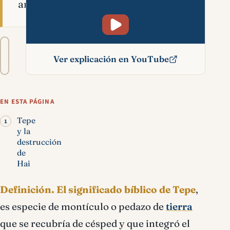
antiguas.
Tamaño
A−
A+
del
Ver explicación en YouTube
texto
Tepe significado bíblico
EN ESTA PÁGINA
Tepe
y la
destrucción
de
Hai
Definición.
El significado bíblico de Tepe
,
es especie de montículo o pedazo de
tierra
que se recubría de césped y que integró el