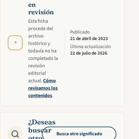
en
revisión
Esta ficha
procede del
Publicado
archivo
21 de abril de 2023
✦
histórico y
Última actualización
todavía no ha
22 de julio de 2026
completado la
revisión
editorial
actual.
Cómo
revisamos los
contenidos
.
¿Deseas
buscar
Busca otro significado
otro