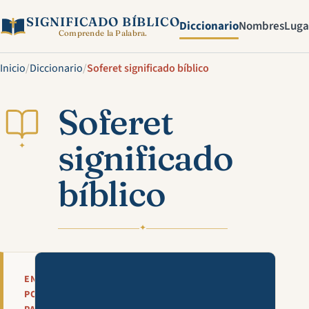
SIGNIFICADO BÍBLICO
Diccionario
Nombres
Luga
Comprende la Palabra.
Inicio
/
Diccionario
/
Soferet significado bíblico
Soferet
significado
✦
bíblico
✦
Mira esta explicación en víde
EN
POCAS