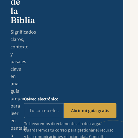
de
la
Biblia
Significados
claros,
contexto
y
pasajes
clave
en
una
guía
preparada
Correo electrónico
para
Abrir mi guía gratis
leer
en
Te llevaremos directamente a la descarga.
pantalla
Guardaremos tu correo para gestionar el recurso
o
y las comunicaciones relacionadas. Consulta