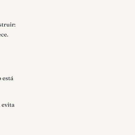
truir:
ece.
o está
 evita