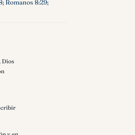
-28; Romanos 8:29;
, Dios
ón
cribir
ón y en