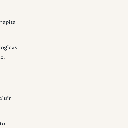
repite
lógicas
e.
cluir
to