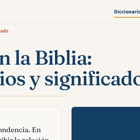
Diccionari
icado
 la Biblia:
os y significad
Mira esta 
ondencia. En