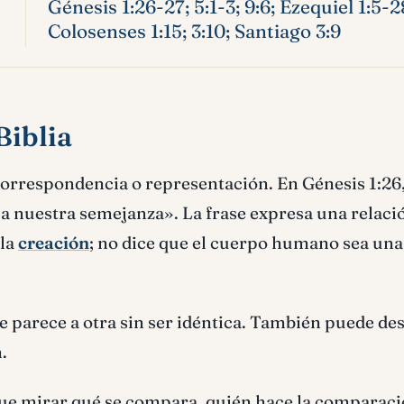
Génesis 1:26-27; 5:1-3; 9:6; Ezequiel 1:5
Colosenses 1:15; 3:10; Santiago 3:9
Biblia
correspondencia o representación. En Génesis 1:26
a nuestra semejanza». La frase expresa una relaci
 la
creación
; no dice que el cuerpo humano sea una
 parece a otra sin ser idéntica. También puede des
.
que mirar qué se compara, quién hace la comparaci