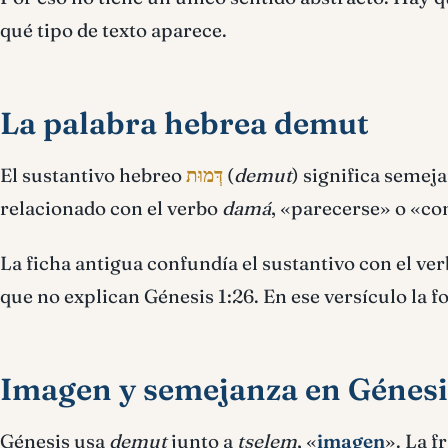
qué tipo de texto aparece.
La palabra hebrea demut
El sustantivo hebreo
דְּמוּת
(
demut
) significa semeja
relacionado con el verbo
damá
, «parecerse» o «c
La ficha antigua confundía el sustantivo con el ve
que no explican Génesis 1:26. En ese versículo la 
Imagen y semejanza en Génesi
Génesis usa
demut
junto a
tselem
, «
imagen
». La 