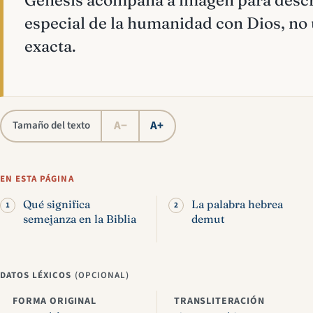
Génesis acompaña a imagen para descri
especial de la humanidad con Dios, no 
exacta.
A−
A+
Tamaño del texto
EN ESTA PÁGINA
Qué significa
La palabra hebrea
semejanza en la Biblia
demut
DATOS LÉXICOS
(OPCIONAL)
FORMA ORIGINAL
TRANSLITERACIÓN