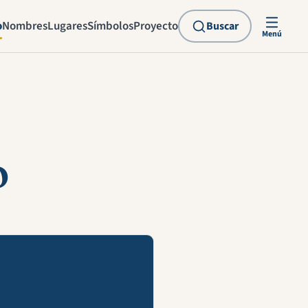
o
Nombres
Lugares
Símbolos
Proyecto
Buscar
Menú
o
explicación en vídeo