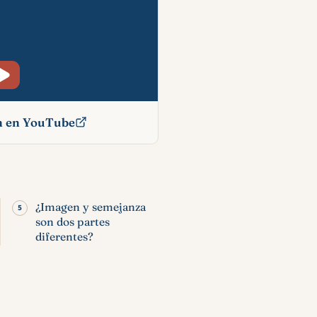
ón en YouTube
blia:
 y
¿Imagen y semejanza
son dos partes
diferentes?