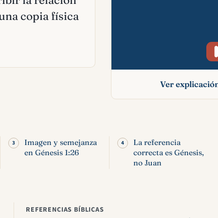
bir la relación
una copia física
Ver explicaci
Semejanza en la Bi
imagen de Dios
significado
Imagen y semejanza
La referencia
en Génesis 1:26
correcta es Génesis,
no Juan
REFERENCIAS BÍBLICAS