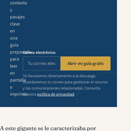
contexto
y
pasajes
clave
en
una
guía
preparada
Correo electrónico
para
Abrir mi guía gratis
leer
en
Te llevaremos directamente a la descarga.
pantalla
Guardaremos tu correo para gestionar el recurso
o
y las comunicaciones relacionadas. Consulta
imprimir.
nuestra
política de privacidad
.
A este gigante se le caracterizaba por