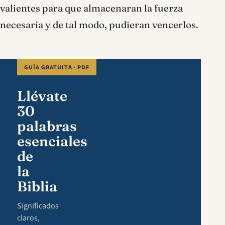
valientes para que almacenaran la fuerza
necesaria y de tal modo, pudieran vencerlos.
GUÍA GRATUITA · PDF
Llévate
30
palabras
esenciales
de
la
Biblia
Significados
claros,