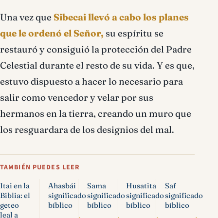
Una vez que
Sibecai llevó a cabo los planes
que le ordenó el Señor,
su espíritu se
restauró y consiguió la protección del Padre
Celestial durante el resto de su vida. Y es que,
estuvo dispuesto a hacer lo necesario para
salir como vencedor y velar por sus
hermanos en la tierra, creando un muro que
los resguardara de los designios del mal.
TAMBIÉN PUEDES LEER
Itai en la
Ahasbái
Sama
Husatita
Saf
Biblia: el
significado
significado
significado
significado
geteo
bíblico
bíblico
bíblico
bíblico
leal a