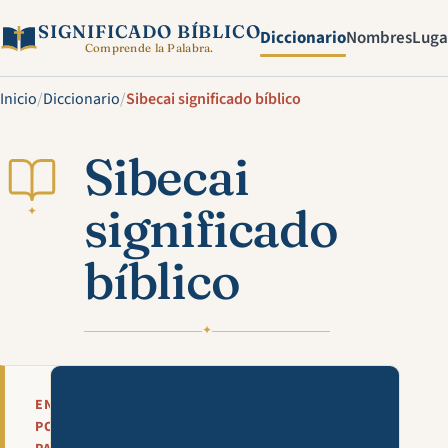
SIGNIFICADO BÍBLICO
Diccionario
Nombres
Luga
Comprende la Palabra.
Inicio
/
Diccionario
/
Sibecai significado bíblico
Sibecai
significado
✦
bíblico
✦
Mira esta explicación en víde
EN
POCAS