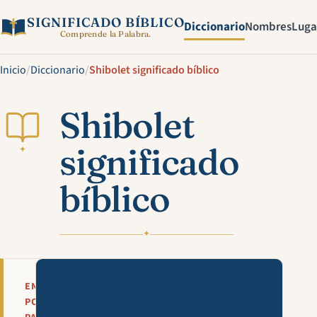
SIGNIFICADO BÍBLICO
Diccionario
Nombres
Luga
Comprende la Palabra.
Inicio
/
Diccionario
/
Shibolet significado bíblico
Shibolet
significado
✦
bíblico
✦
Mira esta explicación en víde
EN
POCAS