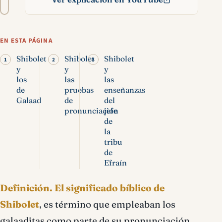
texto
Shibolet significado
bíblico
EN ESTA PÁGINA
Shibolet
Shibolet
Shibolet
y
y
y
los
las
las
de
pruebas
enseñanzas
Galaad
de
del
pronunciación
jefe
de
la
tribu
de
Efraín
Definición.
El significado bíblico de
Shibolet
, es término que empleaban los
galaaditas como parte de su pronunciación