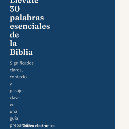
Llévate
30
palabras
esenciales
de
la
Biblia
Significados
claros,
contexto
y
pasajes
clave
en
una
guía
preparada
Correo electrónico