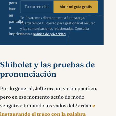
para
Abrir mi guía gratis
leer
en
Te llevaremos directamente a la descarga.
pantalla
Guardaremos tu correo para gestionar el recurso
o
y las comunicaciones relacionadas. Consulta
imprimir.
nuestra
política de privacidad
.
Shibolet y las pruebas de
pronunciación
Por lo general, Jefté era un varón pacífico,
pero en ese momento actúo de modo
vengativo tomando los vados del Jordán
e
instaurando el truco con la palabra