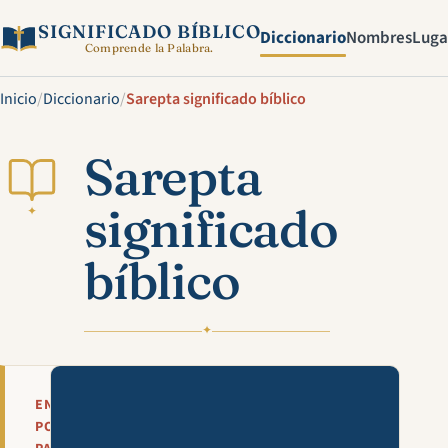
SIGNIFICADO BÍBLICO
Diccionario
Nombres
Luga
Comprende la Palabra.
Inicio
/
Diccionario
/
Sarepta significado bíblico
Sarepta
significado
✦
bíblico
✦
Mira esta explicación en víde
EN
POCAS