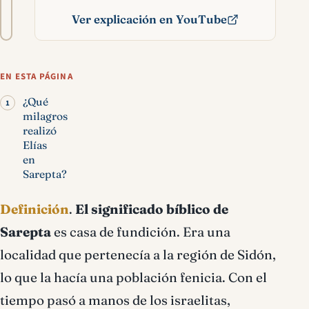
A−
A+
del
Ver explicación en YouTube
texto
Sarepta significado
bíblico
EN ESTA PÁGINA
¿Qué
milagros
realizó
Elías
en
Sarepta?
Definición
.
El significado bíblico de
Sarepta
es casa de fundición. Era una
localidad que pertenecía a la región de Sidón,
lo que la hacía una población fenicia. Con el
tiempo pasó a manos de los israelitas,