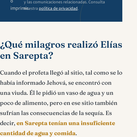
o
y las comunicaciones relacionadas. Consulta
imprimir.
nuestra
política de privacidad
.
¿Qué milagros realizó Elías
en Sarepta?
Cuando el profeta llegó al sitio, tal como se lo
había informado Jehová, se encontró con
una viuda. Él le pidió un vaso de agua y un
poco de alimento, pero en ese sitio también
sufrían las consecuencias de la sequía. Es
decir,
en Sarepta tenían una insuficiente
cantidad de agua y comida
.