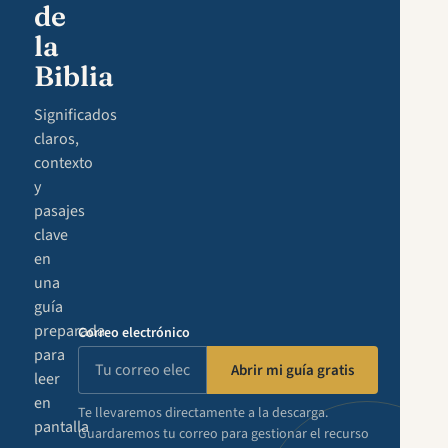
de
la
Biblia
Significados
claros,
contexto
y
pasajes
clave
en
una
guía
preparada
Correo electrónico
para
Abrir mi guía gratis
leer
en
Te llevaremos directamente a la descarga.
pantalla
Guardaremos tu correo para gestionar el recurso