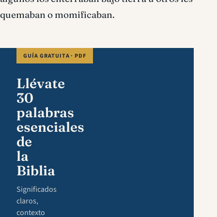
quemaban o momificaban.
GUÍA GRATUITA · PDF
Llévate
30
palabras
esenciales
de
la
Biblia
Significados
claros,
contexto