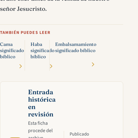
señor Jesucristo.
TAMBIÉN PUEDES LEER
Cama
Haba
Embalsamamiento
significado
significado
significado bíblico
bíblico
bíblico
Entrada
histórica
en
revisión
Esta ficha
procede del
Publicado