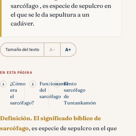
sarcófago , es especie de sepulcro en
el que se le da sepultura a un
cadáver.
A−
A+
Tamaño del texto
EN ESTA PÁGINA
¿Cómo
Funcionamiento
El
era
del
sarcófago
el
sarcófago
de
sarcófago?
Tuntankamón
Definición.
El significado bíblico de
sarcófago
, es especie de sepulcro en el que