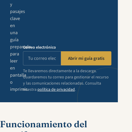
y
pasajes
clave
en
una
guía
preparada
Correo electrónico
para
Abrir mi guía gratis
leer
en
Te llevaremos directamente a la descarga.
pantalla
Guardaremos tu correo para gestionar el recurso
o
y las comunicaciones relacionadas. Consulta
imprimir.
nuestra
política de privacidad
.
Funcionamiento del