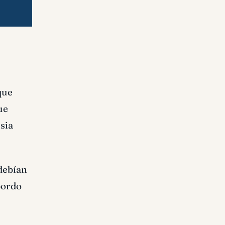
que
ue
sia
 debían
bordo