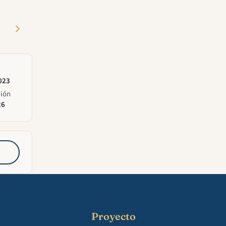
023
ción
26
Proyecto