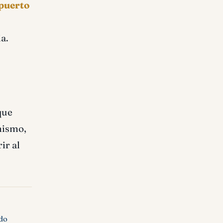
 puerto
a.
que
imismo,
ir al
ado