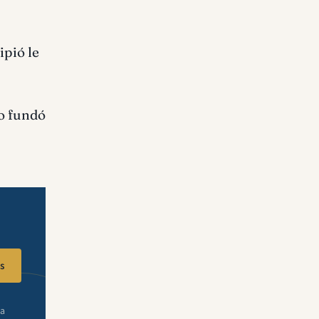
ipió le
lo fundó
s
ra