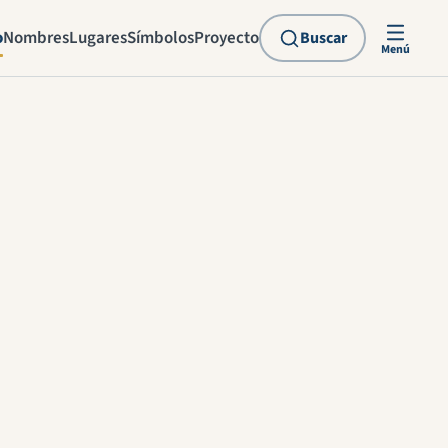
o
Nombres
Lugares
Símbolos
Proyecto
Buscar
Menú