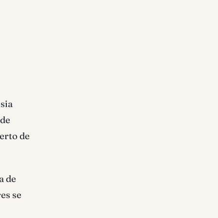
sia
 de
uerto de
a de
res se