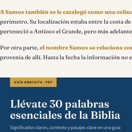
A Samos también se le catalogó como una colina
perímetro. Su localización estaba entre la costa de
perteneció a Antíoco el Grande, pero más adelante
Por otra parte,
el nombre Samos se relaciona c
provenía de allí. Hasta la fecha la información no 
GUÍA GRATUITA · PDF
Llévate 30 palabras
esenciales de la Biblia
Significados claros, contexto y pasajes clave en una guía