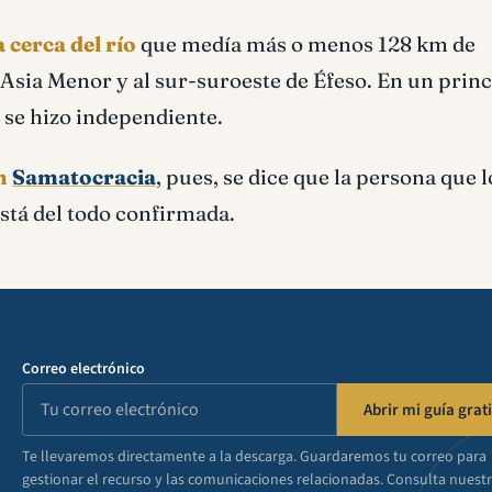
 cerca del río
que medía más o menos 128 km de
 Asia Menor y al sur-suroeste de Éfeso. En un princ
 se hizo independiente.
on
Samatocracia
, pues, se dice que la persona que 
está del todo confirmada.
Correo electrónico
Abrir mi guía grati
Te llevaremos directamente a la descarga. Guardaremos tu correo para
gestionar el recurso y las comunicaciones relacionadas. Consulta nuest