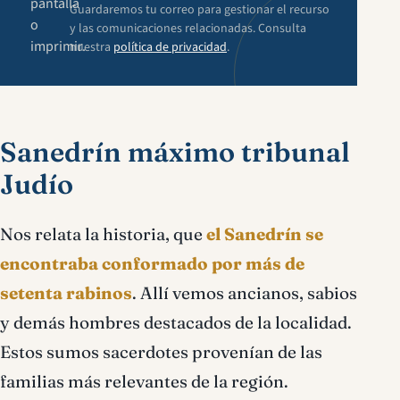
pantalla
Guardaremos tu correo para gestionar el recurso
o
y las comunicaciones relacionadas. Consulta
imprimir.
nuestra
política de privacidad
.
Sanedrín máximo tribunal
Judío
Nos relata la historia, que
el Sanedrín se
encontraba conformado por más de
setenta rabinos
. Allí vemos ancianos, sabios
y demás hombres destacados de la localidad.
Estos sumos sacerdotes provenían de las
familias más relevantes de la región.