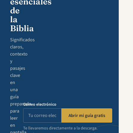
esenciales
de
la
Biblia
Significados
claros,
contexto
y
pasajes
clave
en
una
guía
preparada
Correo electrónico
para
Abrir mi guía gratis
leer
en
Te llevaremos directamente a la descarga.
pantalla