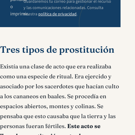
Guardaremos tu correo para gestionar el recurso
o
y las comunicaciones relacionadas. Consulta
imprimir.
nuestra
política de privacidad
.
Tres tipos de prostitución
Existía una clase de acto que era
realizaba
como una especie de ritual. Era ejercido y
asociado por los sacerdotes que
hacían
culto
a los cananeos en baales. Se procedía en
espacios abiertos, montes y colinas. Se
pensaba que esto causaba que la tierra y las
personas fueran fértiles.
Este acto se