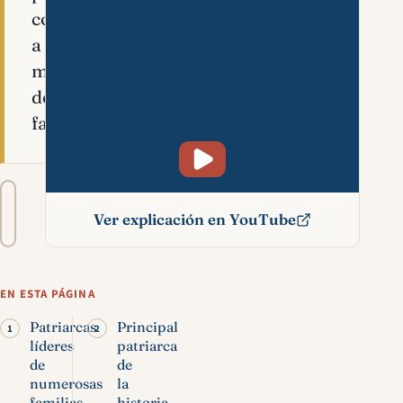
consolidado
a
modo
de
familia.
Tamaño
A−
A+
del
Ver explicación en YouTube
texto
Patriarca significado
bíblico
EN ESTA PÁGINA
Patriarcas
Principal
líderes
patriarca
de
de
numerosas
la
familias
historia