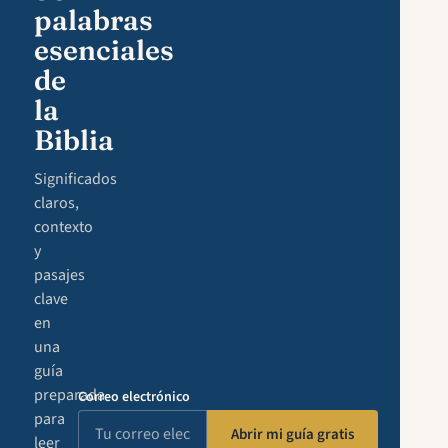
palabras
esenciales
de
la
Biblia
Significados
claros,
contexto
y
pasajes
clave
en
una
guía
preparada
Correo electrónico
para
Abrir mi guía gratis
leer