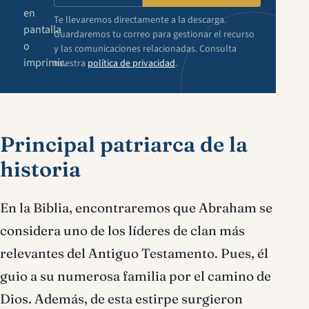
en
Te llevaremos directamente a la descarga.
pantalla
Guardaremos tu correo para gestionar el recurso
o
y las comunicaciones relacionadas. Consulta
imprimir.
nuestra
política de privacidad
.
Principal patriarca de la
historia
En la Biblia, encontraremos que Abraham se
considera uno de los líderes de clan más
relevantes del Antiguo Testamento. Pues, él
guio a su numerosa familia por el camino de
Dios. Además, de esta estirpe surgieron