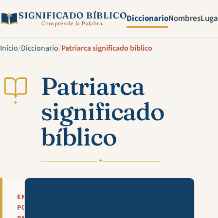
SIGNIFICADO BÍBLICO
Diccionario
Nombres
Luga
Comprende la Palabra.
Inicio
/
Diccionario
/
Patriarca significado bíblico
Patriarca
significado
✦
bíblico
✦
Mira esta explicación en víde
EN
POCAS