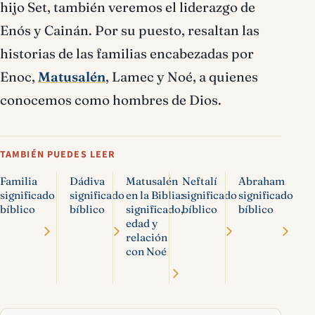
hijo Set, también veremos el liderazgo de
Enós y Cainán. Por su puesto, resaltan las
historias de las familias encabezadas por
Enoc,
Matusalén
, Lamec y Noé, a quienes
conocemos como hombres de Dios.
TAMBIÉN PUEDES LEER
Familia
Dádiva
Matusalén
Neftalí
Abraham
significado
significado
en la Biblia:
significado
significado
bíblico
bíblico
significado,
bíblico
bíblico
edad y
relación
con Noé