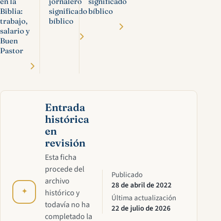
en la
jornalero
significado
Biblia:
significado
bíblico
trabajo,
bíblico
salario y
Buen
Pastor
Entrada
histórica
en
revisión
Esta ficha
procede del
Publicado
archivo
28 de abril de 2022
✦
histórico y
Última actualización
todavía no ha
22 de julio de 2026
completado la