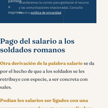
pantalla
Guardaremos tu correo para gestionar el recurso
o
y las comunicaciones relacionadas. Consulta
imprimir.
nuestra
política de privacidad
.
Pago del salario a los
soldados romanos
Otra derivación de la palabra salario
se da
por el hecho de que a los soldados se les
retribuye con especie, a ser concreta con
sales.
Podían los salarios ser ligados con una