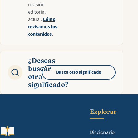
revisión
editorial
actual.
Cómo
revisamos los
contenidos
.
¿Deseas
buscar
Busca otro significado
otro
significado?
Explorar
Diccionario