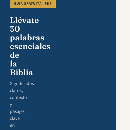
GUÍA GRATUITA · PDF
Llévate
30
palabras
esenciales
de
la
Biblia
Significados
claros,
contexto
y
pasajes
clave
en