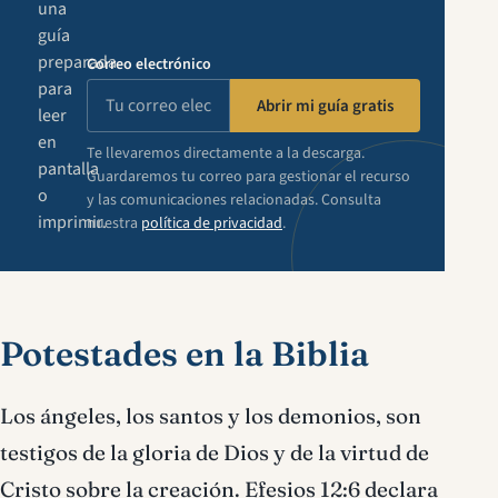
una
guía
preparada
Correo electrónico
para
Abrir mi guía gratis
leer
en
Te llevaremos directamente a la descarga.
pantalla
Guardaremos tu correo para gestionar el recurso
o
y las comunicaciones relacionadas. Consulta
imprimir.
nuestra
política de privacidad
.
Potestades en la Biblia
Los ángeles, los santos y los demonios, son
testigos de la gloria de Dios y de la virtud de
Cristo sobre la creación. Efesios 12:6 declara