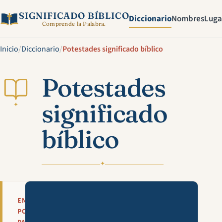
SIGNIFICADO BÍBLICO
Diccionario
Nombres
Luga
Comprende la Palabra.
Inicio
/
Diccionario
/
Potestades significado bíblico
Potestades
significado
✦
bíblico
✦
Mira esta explicación en víde
EN
POCAS