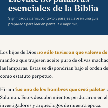
esenciales de la Biblia
Significados claros, contexto y pasajes clave en una guía
preparada para leer en pantalla o imprimir.
Los hijos de Dios
no sólo tuvieron que valerse de
mandó a que trajesen aceite puro de olivas macha
las lámparas. Estas se dispondrían bajo el orden de
como estatuto perpetuo.
Hiram
fue uno de los hombres que creó paletas
d
Salomón. Estos descubrimientos perduraron en el 
investigadores y arqueólogos de nuestra época.