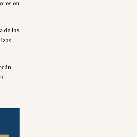
bores en
 de las
nizas
rarán
on