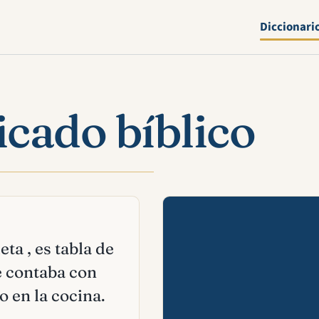
Diccionari
icado bíblico
Mira esta 
eta , es tabla de
e contaba con
o en la cocina.