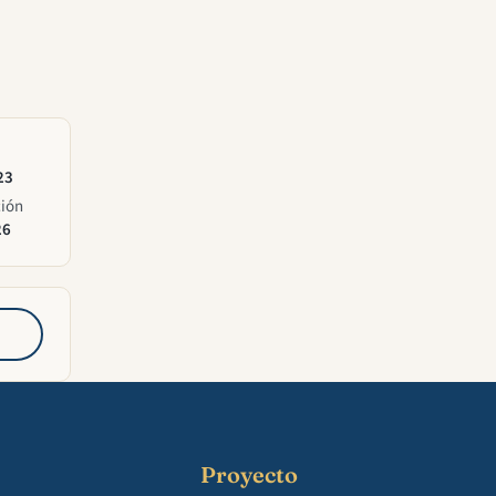
23
ción
26
Proyecto