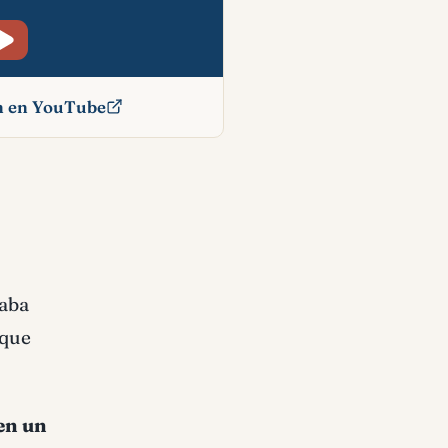
ón en YouTube
íblico
taba
 que
 en un