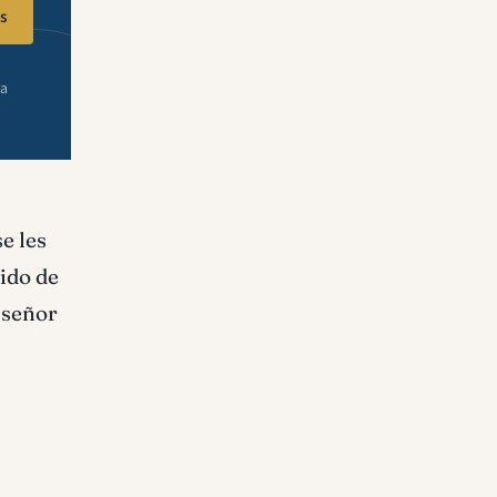
s
ra
e les
ido de
 señor