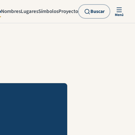
o
Nombres
Lugares
Símbolos
Proyecto
Buscar
Menú
explicación en vídeo