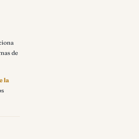
nciona
emas de
e la
os